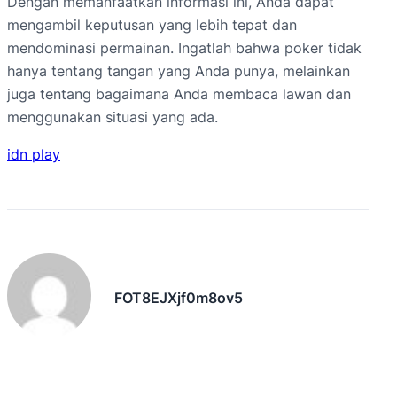
Dengan memanfaatkan informasi ini, Anda dapat
mengambil keputusan yang lebih tepat dan
mendominasi permainan. Ingatlah bahwa poker tidak
hanya tentang tangan yang Anda punya, melainkan
juga tentang bagaimana Anda membaca lawan dan
menggunakan situasi yang ada.
idn play
FOT8EJXjf0m8ov5