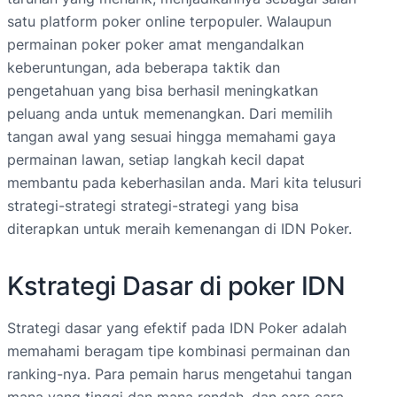
satu platform poker online terpopuler. Walaupun
permainan poker poker amat mengandalkan
keberuntungan, ada beberapa taktik dan
pengetahuan yang bisa berhasil meningkatkan
peluang anda untuk memenangkan. Dari memilih
tangan awal yang sesuai hingga memahami gaya
permainan lawan, setiap langkah kecil dapat
membantu pada keberhasilan anda. Mari kita telusuri
strategi-strategi strategi-strategi yang bisa
diterapkan untuk meraih kemenangan di IDN Poker.
Kstrategi Dasar di poker IDN
Strategi dasar yang efektif pada IDN Poker adalah
memahami beragam tipe kombinasi permainan dan
ranking-nya. Para pemain harus mengetahui tangan
mana yang tinggi dan mana rendah, dan cara cara