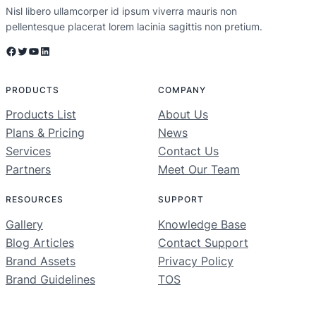
Nisl libero ullamcorper id ipsum viverra mauris non
pellentesque placerat lorem lacinia sagittis non pretium.
Facebook
Twitter
YouTube
LinkedIn
PRODUCTS
COMPANY
Products List
About Us
Plans & Pricing
News
Services
Contact Us
Partners
Meet Our Team
RESOURCES
SUPPORT
Gallery
Knowledge Base
Blog Articles
Contact Support
Brand Assets
Privacy Policy
Brand Guidelines
TOS