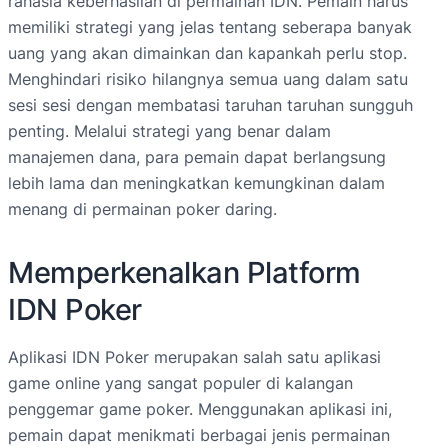
rahasia keberhasilan di permainan IDN. Pemain harus
memiliki strategi yang jelas tentang seberapa banyak
uang yang akan dimainkan dan kapankah perlu stop.
Menghindari risiko hilangnya semua uang dalam satu
sesi sesi dengan membatasi taruhan taruhan sungguh
penting. Melalui strategi yang benar dalam
manajemen dana, para pemain dapat berlangsung
lebih lama dan meningkatkan kemungkinan dalam
menang di permainan poker daring.
Memperkenalkan Platform
IDN Poker
Aplikasi IDN Poker merupakan salah satu aplikasi
game online yang sangat populer di kalangan
penggemar game poker. Menggunakan aplikasi ini,
pemain dapat menikmati berbagai jenis permainan