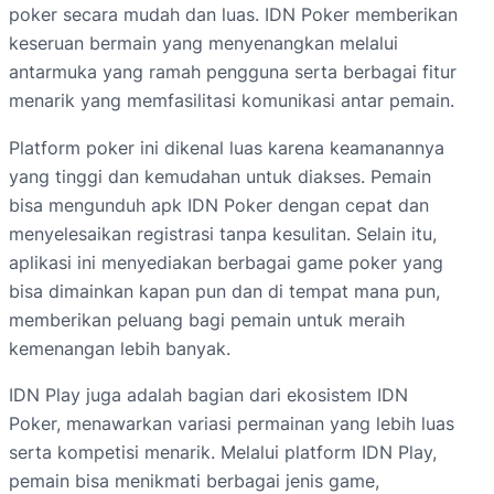
poker secara mudah dan luas. IDN Poker memberikan
keseruan bermain yang menyenangkan melalui
antarmuka yang ramah pengguna serta berbagai fitur
menarik yang memfasilitasi komunikasi antar pemain.
Platform poker ini dikenal luas karena keamanannya
yang tinggi dan kemudahan untuk diakses. Pemain
bisa mengunduh apk IDN Poker dengan cepat dan
menyelesaikan registrasi tanpa kesulitan. Selain itu,
aplikasi ini menyediakan berbagai game poker yang
bisa dimainkan kapan pun dan di tempat mana pun,
memberikan peluang bagi pemain untuk meraih
kemenangan lebih banyak.
IDN Play juga adalah bagian dari ekosistem IDN
Poker, menawarkan variasi permainan yang lebih luas
serta kompetisi menarik. Melalui platform IDN Play,
pemain bisa menikmati berbagai jenis game,