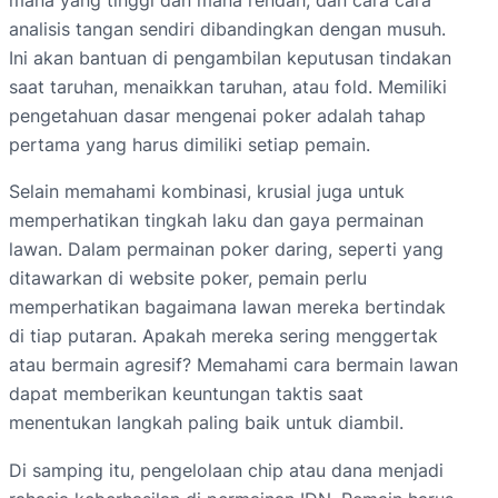
analisis tangan sendiri dibandingkan dengan musuh.
Ini akan bantuan di pengambilan keputusan tindakan
saat taruhan, menaikkan taruhan, atau fold. Memiliki
pengetahuan dasar mengenai poker adalah tahap
pertama yang harus dimiliki setiap pemain.
Selain memahami kombinasi, krusial juga untuk
memperhatikan tingkah laku dan gaya permainan
lawan. Dalam permainan poker daring, seperti yang
ditawarkan di website poker, pemain perlu
memperhatikan bagaimana lawan mereka bertindak
di tiap putaran. Apakah mereka sering menggertak
atau bermain agresif? Memahami cara bermain lawan
dapat memberikan keuntungan taktis saat
menentukan langkah paling baik untuk diambil.
Di samping itu, pengelolaan chip atau dana menjadi