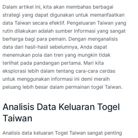
Dalam artikel ini, kita akan membahas berbagai
strategi yang dapat digunakan untuk memanfaatkan
data Taiwan secara efektif. Pengeluaran Taiwan yang
rutin dilakukan adalah sumber informasi yang sangat
berharga bagi para pemain. Dengan menganalisis
data dari hasil-hasil sebelumnya, Anda dapat
menemukan pola dan tren yang mungkin tidak
terlihat pada pandangan pertama. Mari kita
eksplorasi lebih dalam tentang cara-cara cerdas
untuk menggunakan informasi ini demi meraih
peluang lebih besar dalam permainan togel Taiwan.
Analisis Data Keluaran Togel
Taiwan
Analisis data keluaran Togel Taiwan sangat penting