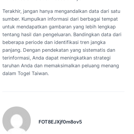
Terakhir, jangan hanya mengandalkan data dari satu
sumber. Kumpulkan informasi dari berbagai tempat
untuk mendapatkan gambaran yang lebih lengkap
tentang hasil dan pengeluaran. Bandingkan data dari
beberapa periode dan identifikasi tren jangka
panjang. Dengan pendekatan yang sistematis dan
terinformasi, Anda dapat meningkatkan strategi
taruhan Anda dan memaksimalkan peluang menang
dalam Togel Taiwan.
FOT8EJXjf0m8ov5