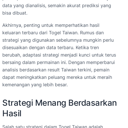
data yang dianalisis, semakin akurat prediksi yang
bisa dibuat.
Akhirnya, penting untuk memperhatikan hasil
keluaran terbaru dari Togel Taiwan. Rumus dan
strategi yang digunakan sebelumnya mungkin perlu
disesuaikan dengan data terbaru. Ketika tren
berubah, adaptasi strategi menjadi kunci untuk terus
bersaing dalam permainan ini. Dengan memperbarui
analisis berdasarkan result Taiwan terkini, pemain
dapat meningkatkan peluang mereka untuk meraih
kemenangan yang lebih besar.
Strategi Menang Berdasarkan
Hasil
Salah satu strategi dalam Togel Taiwan adalah