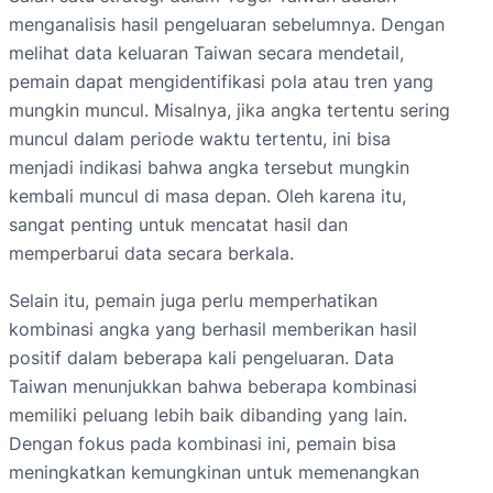
menganalisis hasil pengeluaran sebelumnya. Dengan
melihat data keluaran Taiwan secara mendetail,
pemain dapat mengidentifikasi pola atau tren yang
mungkin muncul. Misalnya, jika angka tertentu sering
muncul dalam periode waktu tertentu, ini bisa
menjadi indikasi bahwa angka tersebut mungkin
kembali muncul di masa depan. Oleh karena itu,
sangat penting untuk mencatat hasil dan
memperbarui data secara berkala.
Selain itu, pemain juga perlu memperhatikan
kombinasi angka yang berhasil memberikan hasil
positif dalam beberapa kali pengeluaran. Data
Taiwan menunjukkan bahwa beberapa kombinasi
memiliki peluang lebih baik dibanding yang lain.
Dengan fokus pada kombinasi ini, pemain bisa
meningkatkan kemungkinan untuk memenangkan