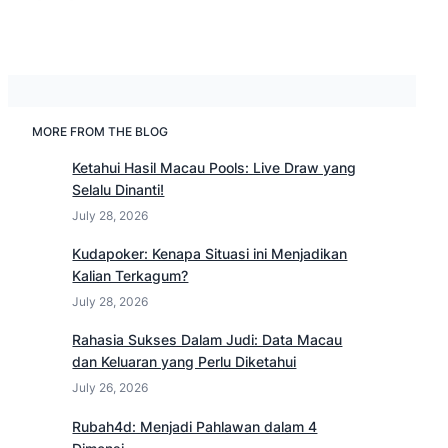
MORE FROM THE BLOG
Ketahui Hasil Macau Pools: Live Draw yang
Selalu Dinanti!
July 28, 2026
Kudapoker: Kenapa Situasi ini Menjadikan
Kalian Terkagum?
July 28, 2026
Rahasia Sukses Dalam Judi: Data Macau
dan Keluaran yang Perlu Diketahui
July 26, 2026
Rubah4d: Menjadi Pahlawan dalam 4