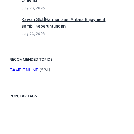
Dimensi
July 23, 2026
Kawan Slot|Harmonisasi Antara Enjoyment
sambil Keberuntungan
July 23, 2026
RECOMMENDED TOPICS
GAME ONLINE
(524)
POPULAR TAGS