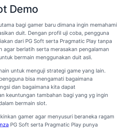
ot Demo
tama bagi gamer baru dimana ingin memahami
sikan duit. Dengan profil uji coba, pengguna
kan dari PG Soft serta Pragmatic Play tanpa
ain agar berlatih serta merasakan pengalaman
ntuk bermain menggunakan duit asli.
ain untuk menguji strategi game yang lain.
ah, pengguna bisa mengamati bagaimana
ngsi dan bagaimana kita dapat
n keuntungan tambahan bagi yang yg ingin
lam bermain slot.
gkinkan gamer agar menyusuri beraneka ragam
anza
PG Soft serta Pragmatic Play punya