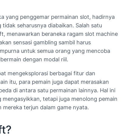
eka yang penggemar permainan slot, hadirnya
tidak seharusnya diabaikan. Salah satu
oft, menawarkan beraneka ragam slot machine
akan sensasi gambling sambil harus
sempurna untuk semua orang yang mencoba
ermain dengan modal riil.
 mengeksplorasi berbagai fitur dan
in itu, para pemain juga dapat merasakan
da di antara satu permainan lainnya. Hal ini
 mengasyikkan, tetapi juga menolong pemain
m mereka terjun dalam game nyata.
ft?