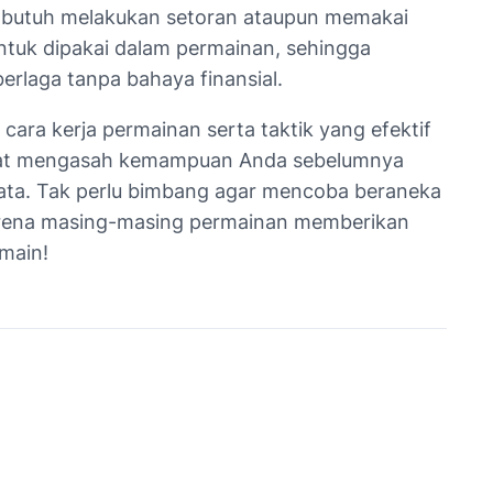
 butuh melakukan setoran ataupun memakai
untuk dipakai dalam permainan, sehingga
laga tanpa bahaya finansial.
cara kerja permainan serta taktik yang efektif
dapat mengasah kemampuan Anda sebelumnya
ata. Tak perlu bimbang agar mencoba beraneka
karena masing-masing permainan memberikan
main!