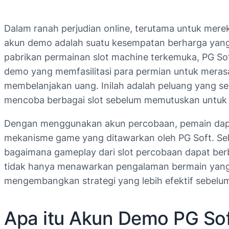
Dalam ranah perjudian online, terutama untuk mer
akun demo adalah suatu kesempatan berharga yang 
pabrikan permainan slot machine terkemuka, PG S
demo yang memfasilitasi para permian untuk meras
membelanjakan uang. Inilah adalah peluang yang 
mencoba berbagai slot sebelum memutuskan untuk b
Dengan menggunakan akun percobaan, pemain dapat
mekanisme game yang ditawarkan oleh PG Soft. Sela
bagaimana gameplay dari slot percobaan dapat berbe
tidak hanya menawarkan pengalaman bermain yang
mengembangkan strategi yang lebih efektif sebelu
Apa itu Akun Demo PG So