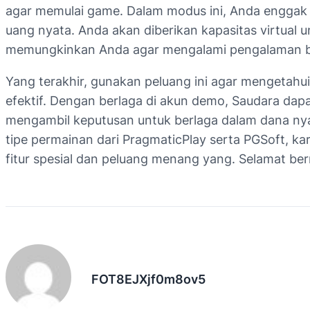
agar memulai game. Dalam modus ini, Anda enggak
uang nyata. Anda akan diberikan kapasitas virtual 
memungkinkan Anda agar mengalami pengalaman ber
Yang terakhir, gunakan peluang ini agar mengetahui 
efektif. Dengan berlaga di akun demo, Saudara 
mengambil keputusan untuk berlaga dalam dana ny
tipe permainan dari PragmaticPlay serta PGSoft, 
fitur spesial dan peluang menang yang. Selamat ber
FOT8EJXjf0m8ov5