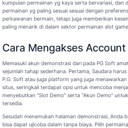
kumpulan permainan yg kaya serta bervariasi, dan
permainan yg paling sesuai sesuai dengan preferens
perkawanan bermain, tetapi juga memberikan kese
paling menarik di dalam sektor permainan slot game
Cara Mengakses Account
Memasuki akun demonstrasi dari pada PG Soft ama
sejumlah tahap sederhana. Pertama, Saudara harus 
P.G. Soft atau juga platform yang juga menawarka
situs, seringkali terdapat opsi untuk mencoba menja
menyebutkan "Slot Demo" serta "Akun Demo" untuk
tersedia.
Sesudah menemukan halaman demonstrasi, Anda ba
bisa dapat ujicoba dalam tanpa biaya. Pilih permai