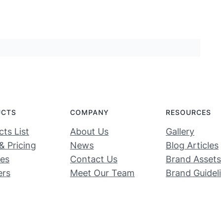
UCTS
COMPANY
RESOURCES
ts List
About Us
Gallery
& Pricing
News
Blog Articles
ces
Contact Us
Brand Assets
ers
Meet Our Team
Brand Guidel