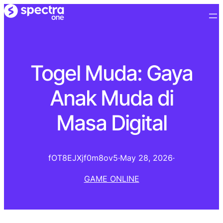
Togel Muda: Gaya
Anak Muda di
Masa Digital
fOT8EJXjf0m8ov5
·
May 28, 2026
·
GAME ONLINE