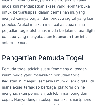
Melalui media online, permainan togel oleh anak
muda kini mendapatkan akses yang lebih terbuka
untuk berpartisipasi dalam permainan ini, yang
menjadikannya bagian dari budaya digital yang kian
populer. Artikel ini akan membahas bagaimana
perjudian togel oleh anak muda berjalan di era digital
dan apa yang menyebabkan ketenaran tren ini di
antara pemuda.
Pengertian Pemuda Togel
Pemuda togel adalah suatu fenomena di tengah
kaum muda yang melakukan perjudian togel.
Kegiatan ini menjadi semakin umum di era digital, di
mana akses terhadap berbagai platform online
menghadirkan perjudian jadi lebih gampang dan
cepat. Hanya dengan cukup memakai smartphone