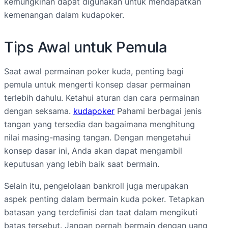
kemungkinan dapat digunakan untuk mendapatkan
kemenangan dalam kudapoker.
Tips Awal untuk Pemula
Saat awal permainan poker kuda, penting bagi
pemula untuk mengerti konsep dasar permainan
terlebih dahulu. Ketahui aturan dan cara permainan
dengan seksama.
kudapoker
Pahami berbagai jenis
tangan yang tersedia dan bagaimana menghitung
nilai masing-masing tangan. Dengan mengetahui
konsep dasar ini, Anda akan dapat mengambil
keputusan yang lebih baik saat bermain.
Selain itu, pengelolaan bankroll juga merupakan
aspek penting dalam bermain kuda poker. Tetapkan
batasan yang terdefinisi dan taat dalam mengikuti
batas tersebut. Jangan pernah bermain dengan uang