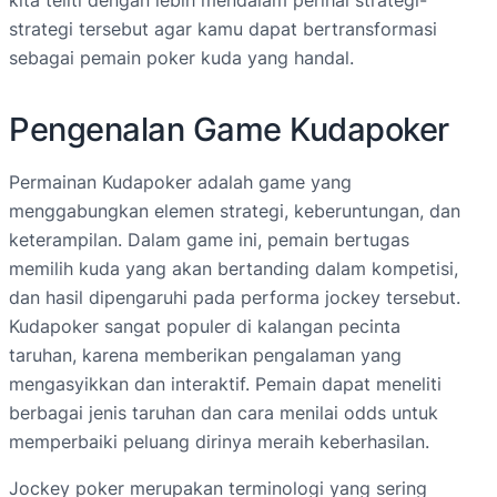
kita teliti dengan lebih mendalam perihal strategi-
strategi tersebut agar kamu dapat bertransformasi
sebagai pemain poker kuda yang handal.
Pengenalan Game Kudapoker
Permainan Kudapoker adalah game yang
menggabungkan elemen strategi, keberuntungan, dan
keterampilan. Dalam game ini, pemain bertugas
memilih kuda yang akan bertanding dalam kompetisi,
dan hasil dipengaruhi pada performa jockey tersebut.
Kudapoker sangat populer di kalangan pecinta
taruhan, karena memberikan pengalaman yang
mengasyikkan dan interaktif. Pemain dapat meneliti
berbagai jenis taruhan dan cara menilai odds untuk
memperbaiki peluang dirinya meraih keberhasilan.
Jockey poker merupakan terminologi yang sering