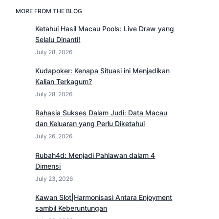
MORE FROM THE BLOG
Ketahui Hasil Macau Pools: Live Draw yang
Selalu Dinanti!
July 28, 2026
Kudapoker: Kenapa Situasi ini Menjadikan
Kalian Terkagum?
July 28, 2026
Rahasia Sukses Dalam Judi: Data Macau
dan Keluaran yang Perlu Diketahui
July 26, 2026
Rubah4d: Menjadi Pahlawan dalam 4
Dimensi
July 23, 2026
Kawan Slot|Harmonisasi Antara Enjoyment
sambil Keberuntungan