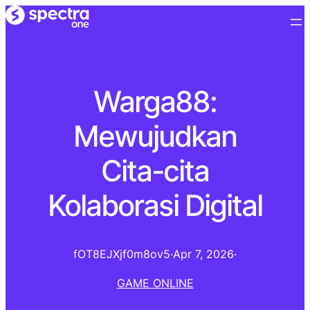
Warga88:
Mewujudkan
Cita-cita
Kolaborasi Digital
fOT8EJXjf0m8ov5
·
Apr 7, 2026
·
GAME ONLINE