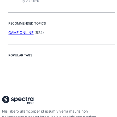
July 23, 2026
RECOMMENDED TOPICS
GAME ONLINE
(524)
POPULAR TAGS
Nisl libero ullamcorper id ipsum viverra mauris non
pellentesque placerat lorem lacinia sagittis non pretium.