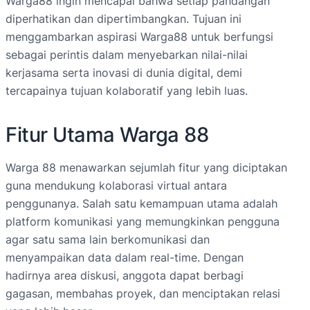
Warga88 ingin mencapai bahwa setiap pandangan
diperhatikan dan dipertimbangkan. Tujuan ini
menggambarkan aspirasi Warga88 untuk berfungsi
sebagai perintis dalam menyebarkan nilai-nilai
kerjasama serta inovasi di dunia digital, demi
tercapainya tujuan kolaboratif yang lebih luas.
Fitur Utama Warga 88
Warga 88 menawarkan sejumlah fitur yang diciptakan
guna mendukung kolaborasi virtual antara
penggunanya. Salah satu kemampuan utama adalah
platform komunikasi yang memungkinkan pengguna
agar satu sama lain berkomunikasi dan
menyampaikan data dalam real-time. Dengan
hadirnya area diskusi, anggota dapat berbagi
gagasan, membahas proyek, dan menciptakan relasi