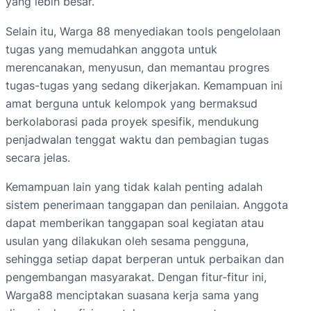
yang lebih besar.
Selain itu, Warga 88 menyediakan tools pengelolaan
tugas yang memudahkan anggota untuk
merencanakan, menyusun, dan memantau progres
tugas-tugas yang sedang dikerjakan. Kemampuan ini
amat berguna untuk kelompok yang bermaksud
berkolaborasi pada proyek spesifik, mendukung
penjadwalan tenggat waktu dan pembagian tugas
secara jelas.
Kemampuan lain yang tidak kalah penting adalah
sistem penerimaan tanggapan dan penilaian. Anggota
dapat memberikan tanggapan soal kegiatan atau
usulan yang dilakukan oleh sesama pengguna,
sehingga setiap dapat berperan untuk perbaikan dan
pengembangan masyarakat. Dengan fitur-fitur ini,
Warga88 menciptakan suasana kerja sama yang