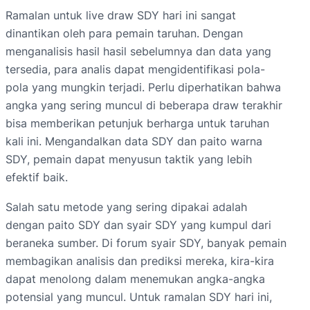
Ramalan untuk live draw SDY hari ini sangat
dinantikan oleh para pemain taruhan. Dengan
menganalisis hasil hasil sebelumnya dan data yang
tersedia, para analis dapat mengidentifikasi pola-
pola yang mungkin terjadi. Perlu diperhatikan bahwa
angka yang sering muncul di beberapa draw terakhir
bisa memberikan petunjuk berharga untuk taruhan
kali ini. Mengandalkan data SDY dan paito warna
SDY, pemain dapat menyusun taktik yang lebih
efektif baik.
Salah satu metode yang sering dipakai adalah
dengan paito SDY dan syair SDY yang kumpul dari
beraneka sumber. Di forum syair SDY, banyak pemain
membagikan analisis dan prediksi mereka, kira-kira
dapat menolong dalam menemukan angka-angka
potensial yang muncul. Untuk ramalan SDY hari ini,