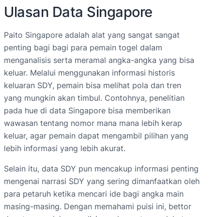
Ulasan Data Singapore
Paito Singapore adalah alat yang sangat sangat
penting bagi bagi para pemain togel dalam
menganalisis serta meramal angka-angka yang bisa
keluar. Melalui menggunakan informasi historis
keluaran SDY, pemain bisa melihat pola dan tren
yang mungkin akan timbul. Contohnya, penelitian
pada hue di data Singapore bisa memberikan
wawasan tentang nomor mana mana lebih kerap
keluar, agar pemain dapat mengambil pilihan yang
lebih informasi yang lebih akurat.
Selain itu, data SDY pun mencakup informasi penting
mengenai narrasi SDY yang sering dimanfaatkan oleh
para petaruh ketika mencari ide bagi angka main
masing-masing. Dengan memahami puisi ini, bettor