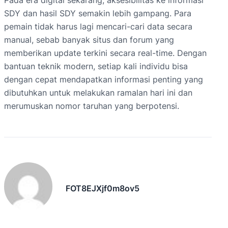
SDY dan hasil SDY semakin lebih gampang. Para
pemain tidak harus lagi mencari-cari data secara
manual, sebab banyak situs dan forum yang
memberikan update terkini secara real-time. Dengan
bantuan teknik modern, setiap kali individu bisa
dengan cepat mendapatkan informasi penting yang
dibutuhkan untuk melakukan ramalan hari ini dan
merumuskan nomor taruhan yang berpotensi.
FOT8EJXjf0m8ov5