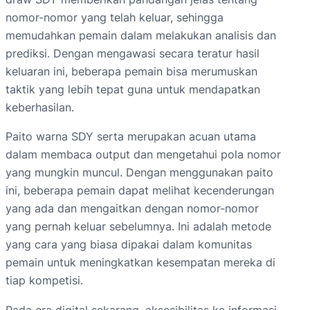
nomor-nomor yang telah keluar, sehingga
memudahkan pemain dalam melakukan analisis dan
prediksi. Dengan mengawasi secara teratur hasil
keluaran ini, beberapa pemain bisa merumuskan
taktik yang lebih tepat guna untuk mendapatkan
keberhasilan.
Paito warna SDY serta merupakan acuan utama
dalam membaca output dan mengetahui pola nomor
yang mungkin muncul. Dengan menggunakan paito
ini, beberapa pemain dapat melihat kecenderungan
yang ada dan mengaitkan dengan nomor-nomor
yang pernah keluar sebelumnya. Ini adalah metode
yang cara yang biasa dipakai dalam komunitas
pemain untuk meningkatkan kesempatan mereka di
tiap kompetisi.
Pada era digital sekarang, aksesibilitas ke informasi