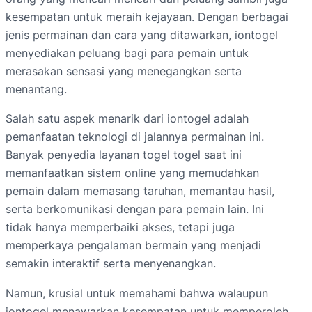
kesempatan untuk meraih kejayaan. Dengan berbagai
jenis permainan dan cara yang ditawarkan, iontogel
menyediakan peluang bagi para pemain untuk
merasakan sensasi yang menegangkan serta
menantang.
Salah satu aspek menarik dari iontogel adalah
pemanfaatan teknologi di jalannya permainan ini.
Banyak penyedia layanan togel togel saat ini
memanfaatkan sistem online yang memudahkan
pemain dalam memasang taruhan, memantau hasil,
serta berkomunikasi dengan para pemain lain. Ini
tidak hanya memperbaiki akses, tetapi juga
memperkaya pengalaman bermain yang menjadi
semakin interaktif serta menyenangkan.
Namun, krusial untuk memahami bahwa walaupun
iontogel menawarkan kesempatan untuk memperoleh