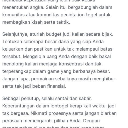
menentukan angka. Selain itu, bergabunglah dalam
komunitas atau komunitas pecinta ion togel untuk
membagikan kisah serta taktik.
Selanjutnya, aturlah budget judi kalian secara bijak.
Tentukan seberapa besar dana yang siap Anda
keluarkan dan pastikan untuk tak melampaui batas
tersebut. Mengelola uang Anda dengan baik bakal
menolong kalian menjaga konsentrasi dan tak
terperangkap dalam game yang berbahaya besar.
Jangan lupa, permainan sebaiknya masih menghibur
serta tak jadi beban finansial.
Sebagai penutup, selalu santai dan sabar.
Keberuntungan dalam iontogel kerap kali waktu, jadi
tak bergesa. Nikmati prosesnya serta jangan biarkan
perasaan memengaruhi pilihan Anda. Dengan
menggunakan sikap sabar dan cara yang tepat,