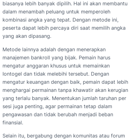
biasanya lebih banyak dipilih. Hal ini akan membantu
dalam menambah peluang untuk memperoleh
kombinasi angka yang tepat. Dengan metode ini,
peserta dapat lebih percaya diri saat memilih angka
yang akan dipasang.
Metode lainnya adalah dengan menerapkan
manajemen bankroll yang bijak. Pemain harus
mengatur anggaran khusus untuk memainkan
Iontogel dan tidak melebihi tersebut. Dengan
mengatur keuangan dengan baik, pemain dapat lebih
menghargai permainan tanpa khawatir akan kerugian
yang terlalu banyak. Menentukan jumlah taruhan per
sesi juga penting, agar permainan tetap dalam
pengawasan dan tidak berubah menjadi beban
finansial.
Selain itu, bergabung dengan komunitas atau forum