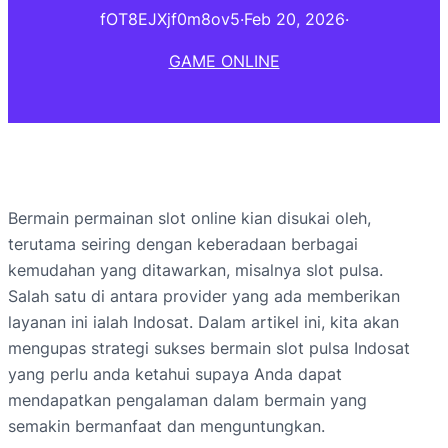
fOT8EJXjf0m8ov5
·
Feb 20, 2026
·
GAME ONLINE
Bermain permainan slot online kian disukai oleh,
terutama seiring dengan keberadaan berbagai
kemudahan yang ditawarkan, misalnya slot pulsa.
Salah satu di antara provider yang ada memberikan
layanan ini ialah Indosat. Dalam artikel ini, kita akan
mengupas strategi sukses bermain slot pulsa Indosat
yang perlu anda ketahui supaya Anda dapat
mendapatkan pengalaman dalam bermain yang
semakin bermanfaat dan menguntungkan.