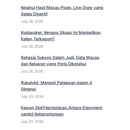
Ketahui Hasil Macau Pools: Live Draw yang
Selalu Dinanti!
July 28, 2026
Kudapoker: Kenapa Situasi ini Menjadikan
Kalian Terkagum?
July 28, 2026
Rahasia Sukses Dalam Judi: Data Macau
dan Keluaran yang Perlu Diketahui
July 26, 2026
Rubah4d: Menjadi Pahlawan dalam 4
Dimensi
July 23, 2026
Kawan Slot|Harmonisasi Antara Enjoyment
sambil Keberuntungan
July 23, 2026