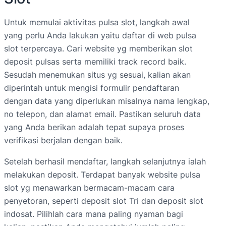
Untuk memulai aktivitas pulsa slot, langkah awal
yang perlu Anda lakukan yaitu daftar di web pulsa
slot terpercaya. Cari website yg memberikan slot
deposit pulsas serta memiliki track record baik.
Sesudah menemukan situs yg sesuai, kalian akan
diperintah untuk mengisi formulir pendaftaran
dengan data yang diperlukan misalnya nama lengkap,
no telepon, dan alamat email. Pastikan seluruh data
yang Anda berikan adalah tepat supaya proses
verifikasi berjalan dengan baik.
Setelah berhasil mendaftar, langkah selanjutnya ialah
melakukan deposit. Terdapat banyak website pulsa
slot yg menawarkan bermacam-macam cara
penyetoran, seperti deposit slot Tri dan deposit slot
indosat. Pilihlah cara mana paling nyaman bagi