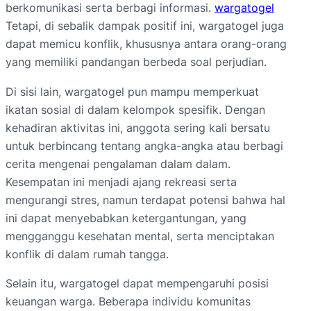
berkomunikasi serta berbagi informasi.
wargatogel
Tetapi, di sebalik dampak positif ini, wargatogel juga
dapat memicu konflik, khususnya antara orang-orang
yang memiliki pandangan berbeda soal perjudian.
Di sisi lain, wargatogel pun mampu memperkuat
ikatan sosial di dalam kelompok spesifik. Dengan
kehadiran aktivitas ini, anggota sering kali bersatu
untuk berbincang tentang angka-angka atau berbagi
cerita mengenai pengalaman dalam dalam.
Kesempatan ini menjadi ajang rekreasi serta
mengurangi stres, namun terdapat potensi bahwa hal
ini dapat menyebabkan ketergantungan, yang
mengganggu kesehatan mental, serta menciptakan
konflik di dalam rumah tangga.
Selain itu, wargatogel dapat mempengaruhi posisi
keuangan warga. Beberapa individu komunitas