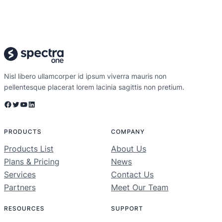
Nisl libero ullamcorper id ipsum viverra mauris non
pellentesque placerat lorem lacinia sagittis non pretium.
Facebook
Twitter
YouTube
LinkedIn
PRODUCTS
COMPANY
Products List
About Us
Plans & Pricing
News
Services
Contact Us
Partners
Meet Our Team
RESOURCES
SUPPORT