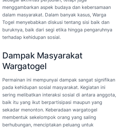
menggambarkan aspek budaya dan kebersamaan
dalam masyarakat. Dalam banyak kasus, Warga
Togel menyebabkan diskusi tentang sisi baik dan
buruknya, baik dari segi etika hingga pengaruhnya
terhadap kehidupan sosial.
Dampak Masyarakat
Wargatogel
Permainan ini mempunyai dampak sangat signifikan
pada kehidupan sosial masyarakat. Kegiatan ini
sering melibatkan interaksi sosial di antara anggota,
baik itu yang ikut berpartisipasi maupun yang
sekadar menonton. Keberadaan wargatogel
membentuk sekelompok orang yang saling
berhubungan, menciptakan peluang untuk