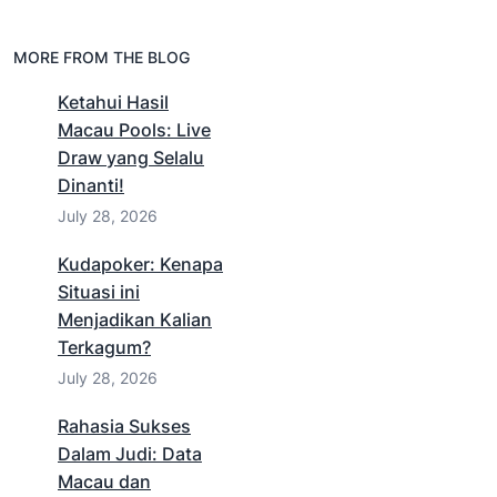
MORE FROM THE BLOG
Ketahui Hasil
Macau Pools: Live
Draw yang Selalu
Dinanti!
July 28, 2026
Kudapoker: Kenapa
Situasi ini
Menjadikan Kalian
Terkagum?
July 28, 2026
Rahasia Sukses
Dalam Judi: Data
Macau dan