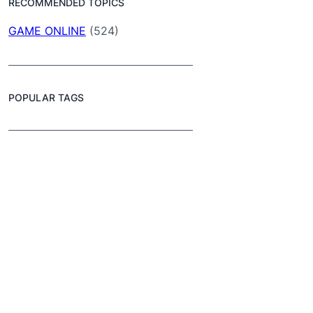
RECOMMENDED TOPICS
GAME ONLINE
(524)
POPULAR TAGS