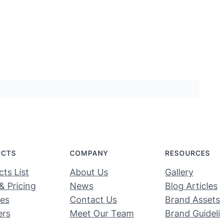
UCTS
COMPANY
RESOURCES
ts List
About Us
Gallery
& Pricing
News
Blog Articles
ces
Contact Us
Brand Assets
ers
Meet Our Team
Brand Guidel