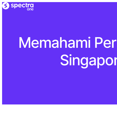
Memahami Perma
Singapor