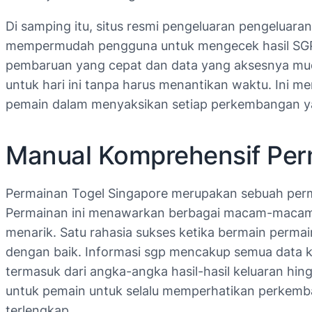
Di samping itu, situs resmi pengeluaran pengeluara
mempermudah pengguna untuk mengecek hasil SGP p
pembaruan yang cepat dan data yang aksesnya mu
untuk hari ini tanpa harus menantikan waktu. Ini 
pemain dalam menyaksikan setiap perkembangan ya
Manual Komprehensif Per
Permainan Togel Singapore merupakan sebuah perm
Permainan ini menawarkan berbagai macam-macam
menarik. Satu rahasia sukses ketika bermain perma
dengan baik. Informasi sgp mencakup semua data kr
termasuk dari angka-angka hasil-hasil keluaran hin
untuk pemain untuk selalu memperhatikan perkemba
terlengkap.