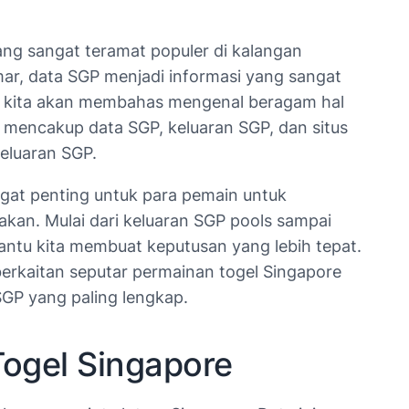
ang sangat teramat populer di kalangan
r, data SGP menjadi informasi yang sangat
ini, kita akan membahas mengenal beragam hal
 mencakup data SGP, keluaran SGP, dan situs
eluaran SGP.
gat penting untuk para pemain untuk
an. Mulai dari keluaran SGP pools sampai
antu kita membuat keputusan yang lebih tepat.
berkaitan seputar permainan togel Singapore
SGP yang paling lengkap.
Togel Singapore