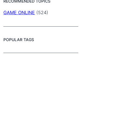
RECOMMENDED TOPICS
GAME ONLINE
(524)
POPULAR TAGS