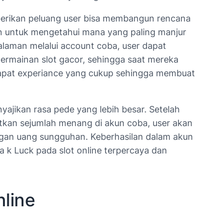
berikan peluang user bisa membangun rencana
n untuk mengetahui mana yang paling manjur
laman melalui account coba, user dapat
ermainan slot gacor, sehingga saat mereka
apat experiance yang cukup sehingga membuat
ajikan rasa pede yang lebih besar. Setelah
kan sejumlah menang di akun coba, user akan
gan uang sungguhan. Keberhasilan dalam akun
 k Luck pada slot online terpercaya dan
nline