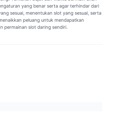
gaturan yang benar serta agar terhindar dari
ang sesuai, menentukan slot yang sesuai, serta
 menaikkan peluang untuk mendapatkan
n permainan slot daring sendiri.