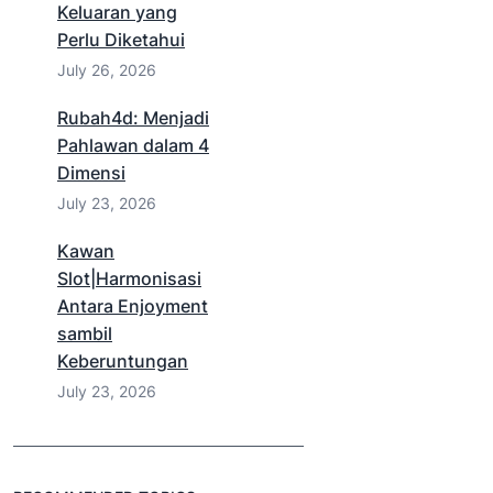
Keluaran yang
Perlu Diketahui
July 26, 2026
Rubah4d: Menjadi
Pahlawan dalam 4
Dimensi
July 23, 2026
Kawan
Slot|Harmonisasi
Antara Enjoyment
sambil
Keberuntungan
July 23, 2026