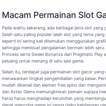
Macam Permainan Slot Gac
Pada waktu sekarang, ada berbagai jenis slot yang
Salah satu paling populer ialah slot yang tema yang 
seperti ini sering kali ditemukan menggunakan gr
sehingga membuat pengalaman bermain lebih seru. C
Princess serta Sweet Bonanza dari Pragmatic Play
peluang untuk menang di satu sesi game.
Selain itu, terdapat juga permainan slot gacor yan
menawarkan tingkat pengembalian yang besar. Perm
mudah dikenali dan elemen free spins dan mengunt
dan Aztec Gems memungkinkan pemain supaya mer
harus harus menghadapi kerumitan yang membingu
dapat mencoba game ini tanpa risiko kehilangan ua