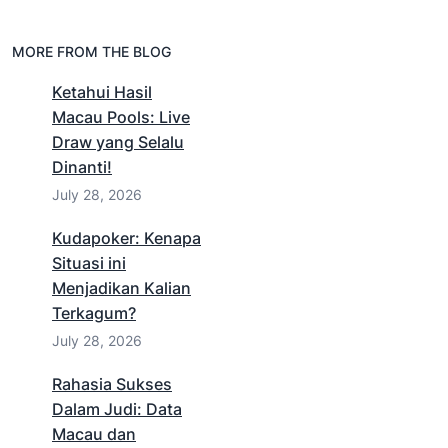
MORE FROM THE BLOG
Ketahui Hasil
Macau Pools: Live
Draw yang Selalu
Dinanti!
July 28, 2026
Kudapoker: Kenapa
Situasi ini
Menjadikan Kalian
Terkagum?
July 28, 2026
Rahasia Sukses
Dalam Judi: Data
Macau dan