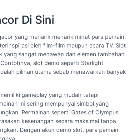
or Di Sini
 gacor yang menarik menarik minat para pemain.
terinspirasi oleh film-film maupun acara TV. Slot
afik yang sangat menawan dan elemen tambahan
ontohnya, slot demo seperti Starlight
 adalah pilihan utama sebab menawarkan banyak
g memiliki gameplay yang mudah tetapi
ainan ini sering mempunyai simbol yang
ungkan. Permainan seperti Gates of Olympus
asakan kesenangan secara maksimal tanpa
ngkan. Dengan akun demo slot, para pemain
ngnya.