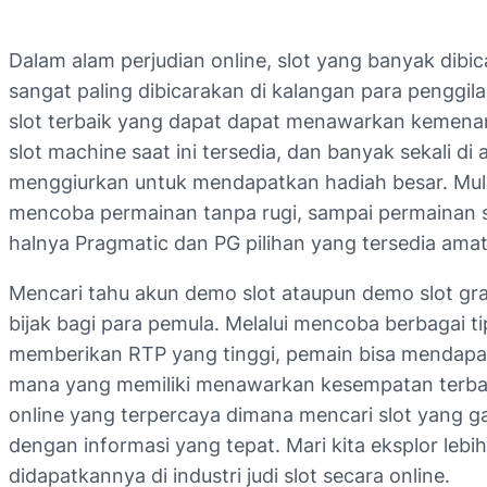
Dalam alam perjudian online, slot yang banyak dibi
sangat paling dibicarakan di kalangan para penggi
slot terbaik yang dapat dapat menawarkan kemena
slot machine saat ini tersedia, dan banyak sekali 
menggiurkan untuk mendapatkan hadiah besar. Mula
mencoba permainan tanpa rugi, sampai permainan sl
halnya Pragmatic dan PG pilihan yang tersedia ama
Mencari tahu akun demo slot ataupun demo slot gr
bijak bagi para pemula. Melalui mencoba berbagai ti
memberikan RTP yang tinggi, pemain bisa mendapat
mana yang memiliki menawarkan kesempatan terbai
online yang terpercaya dimana mencari slot yang
dengan informasi yang tepat. Mari kita eksplor leb
didapatkannya di industri judi slot secara online.