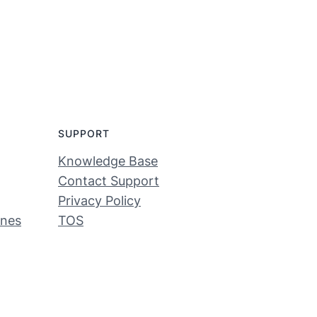
SUPPORT
Knowledge Base
Contact Support
Privacy Policy
ines
TOS