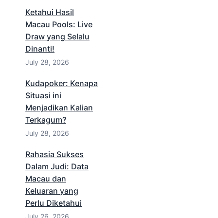
Ketahui Hasil
Macau Pools: Live
Draw yang Selalu
Dinanti!
July 28, 2026
Kudapoker: Kenapa
Situasi ini
Menjadikan Kalian
Terkagum?
July 28, 2026
Rahasia Sukses
Dalam Judi: Data
Macau dan
Keluaran yang
Perlu Diketahui
July 26, 2026