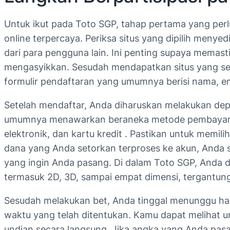
Untuk ikut pada Toto SGP, tahap pertama yang perlu
online terpercaya. Periksa situs yang dipilih menyed
dari para pengguna lain. Ini penting supaya memas
mengasyikkan. Sesudah mendapatkan situs yang ses
formulir pendaftaran yang umumnya berisi nama, ema
Setelah mendaftar, Anda diharuskan melakukan depo
umumnya menawarkan beraneka metode pembayaran,
elektronik, dan kartu kredit . Pastikan untuk memil
dana yang Anda setorkan terproses ke akun, Anda 
yang ingin Anda pasang. Di dalam Toto SGP, Anda d
termasuk 2D, 3D, sampai empat dimensi, tergantung 
Sesudah melakukan bet, Anda tinggal menunggu has
waktu yang telah ditentukan. Kamu dapat melihat u
undian secara langsung. Jika angka yang Anda pasa