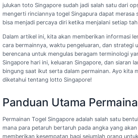
julukan toto Singapore sudah jadi salah satu dari o
mengerti rinciannya togel Singapura dapat merasa s
bisa menjadi percaya diri ketika menjalani setiap tah
Dalam artikel ini, kita akan memberikan informasi 
cara bermainnya, waktu pengeluaran, dan strategi
berencana untuk mengulas beragam terminologi yan
Singapore hari ini, keluaran Singapore, dan siaran
bingung saat ikut serta dalam permainan. Ayo kita m
diketahui tentang lotto Singapore!
Panduan Utama Permainan
Permainan Togel Singapore adalah salah satu bentuk 
mana para petaruh bertaruh pada angka yang akan k
memberikan kesempatan bagi sejumlah orang untu