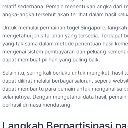
relatif sederhana. Pemain menentukan angka dari r
angka-angka tersebut akan terlihat dalam hasil kelu
Untuk memulai permainan togel Singapore, langkah 
mengetahui jenis taruhan yang tersedia. Terdapat b
yang tak sama dalam metode penentuan hasil kemen
mengenai sistem pembayaran dan peluang kemenan
dapat membuat pilihan yang paling baik.
Selain itu, sering kali berlaku untuk mengikuti hasil 
dapat dilihat melalui berbagai saluran, seperti websi
dapat membantu para pemain untuk menganalisa po
selanjutnya. Dengan mengetahui data hasil, pema
berhasil di masa mendatang.
Langkah Berpartisipasi p