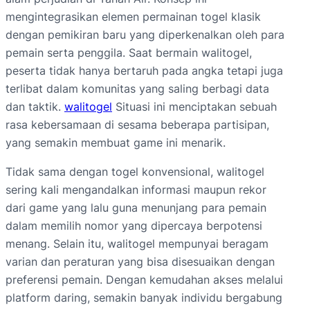
mengintegrasikan elemen permainan togel klasik
dengan pemikiran baru yang diperkenalkan oleh para
pemain serta penggila. Saat bermain walitogel,
peserta tidak hanya bertaruh pada angka tetapi juga
terlibat dalam komunitas yang saling berbagi data
dan taktik.
walitogel
Situasi ini menciptakan sebuah
rasa kebersamaan di sesama beberapa partisipan,
yang semakin membuat game ini menarik.
Tidak sama dengan togel konvensional, walitogel
sering kali mengandalkan informasi maupun rekor
dari game yang lalu guna menunjang para pemain
dalam memilih nomor yang dipercaya berpotensi
menang. Selain itu, walitogel mempunyai beragam
varian dan peraturan yang bisa disesuaikan dengan
preferensi pemain. Dengan kemudahan akses melalui
platform daring, semakin banyak individu bergabung