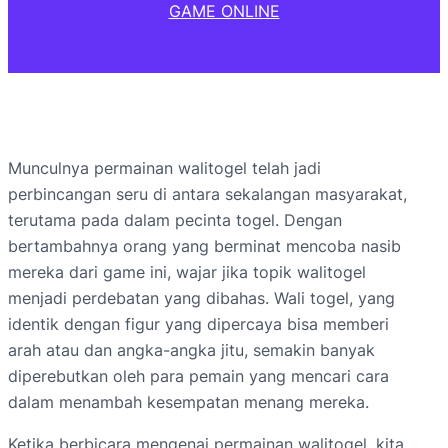
GAME ONLINE
Munculnya permainan walitogel telah jadi
perbincangan seru di antara sekalangan masyarakat,
terutama pada dalam pecinta togel. Dengan
bertambahnya orang yang berminat mencoba nasib
mereka dari game ini, wajar jika topik walitogel
menjadi perdebatan yang dibahas. Wali togel, yang
identik dengan figur yang dipercaya bisa memberi
arah atau dan angka-angka jitu, semakin banyak
diperebutkan oleh para pemain yang mencari cara
dalam menambah kesempatan menang mereka.
Ketika berbicara mengenai permainan walitogel, kita