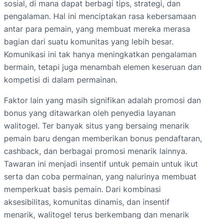
sosial, di mana dapat berbagi tips, strategi, dan
pengalaman. Hal ini menciptakan rasa kebersamaan
antar para pemain, yang membuat mereka merasa
bagian dari suatu komunitas yang lebih besar.
Komunikasi ini tak hanya meningkatkan pengalaman
bermain, tetapi juga menambah elemen keseruan dan
kompetisi di dalam permainan.
Faktor lain yang masih signifikan adalah promosi dan
bonus yang ditawarkan oleh penyedia layanan
walitogel. Ter banyak situs yang bersaing menarik
pemain baru dengan memberikan bonus pendaftaran,
cashback, dan berbagai promosi menarik lainnya.
Tawaran ini menjadi insentif untuk pemain untuk ikut
serta dan coba permainan, yang nalurinya membuat
memperkuat basis pemain. Dari kombinasi
aksesibilitas, komunitas dinamis, dan insentif
menarik, walitogel terus berkembang dan menarik