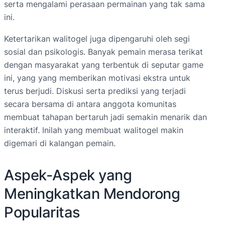
serta mengalami perasaan permainan yang tak sama
ini.
Ketertarikan walitogel juga dipengaruhi oleh segi
sosial dan psikologis. Banyak pemain merasa terikat
dengan masyarakat yang terbentuk di seputar game
ini, yang yang memberikan motivasi ekstra untuk
terus berjudi. Diskusi serta prediksi yang terjadi
secara bersama di antara anggota komunitas
membuat tahapan bertaruh jadi semakin menarik dan
interaktif. Inilah yang membuat walitogel makin
digemari di kalangan pemain.
Aspek-Aspek yang
Meningkatkan Mendorong
Popularitas