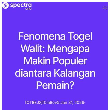
Fenomena Togel
Walit: Mengapa
Makin Populer
diantara Kalangan
Pemain?
fOT8EJXjf0m8ov5
·
Jan 31, 2026
·