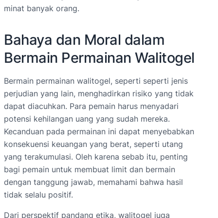
minat banyak orang.
Bahaya dan Moral dalam
Bermain Permainan Walitogel
Bermain permainan walitogel, seperti seperti jenis
perjudian yang lain, menghadirkan risiko yang tidak
dapat diacuhkan. Para pemain harus menyadari
potensi kehilangan uang yang sudah mereka.
Kecanduan pada permainan ini dapat menyebabkan
konsekuensi keuangan yang berat, seperti utang
yang terakumulasi. Oleh karena sebab itu, penting
bagi pemain untuk membuat limit dan bermain
dengan tanggung jawab, memahami bahwa hasil
tidak selalu positif.
Dari perspektif pandang etika, walitogel juga