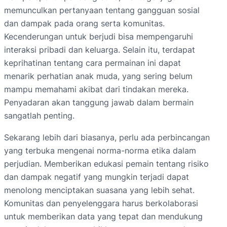
memunculkan pertanyaan tentang gangguan sosial
dan dampak pada orang serta komunitas.
Kecenderungan untuk berjudi bisa mempengaruhi
interaksi pribadi dan keluarga. Selain itu, terdapat
keprihatinan tentang cara permainan ini dapat
menarik perhatian anak muda, yang sering belum
mampu memahami akibat dari tindakan mereka.
Penyadaran akan tanggung jawab dalam bermain
sangatlah penting.
Sekarang lebih dari biasanya, perlu ada perbincangan
yang terbuka mengenai norma-norma etika dalam
perjudian. Memberikan edukasi pemain tentang risiko
dan dampak negatif yang mungkin terjadi dapat
menolong menciptakan suasana yang lebih sehat.
Komunitas dan penyelenggara harus berkolaborasi
untuk memberikan data yang tepat dan mendukung