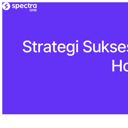
Strategi Suks
H