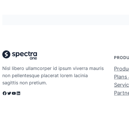
PROD
Nisl libero ullamcorper id ipsum viverra mauris
Produc
non pellentesque placerat lorem lacinia
Plans 
sagittis non pretium.
Servi
Partn
Facebook
Twitter
YouTube
LinkedIn