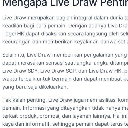
Mengapa Live Draw Penti
Live Draw merupakan bagian integral dalam dunia t
keadilan bagi para pemain. Dengan adanya Live Draw
Togel HK dapat disaksikan secara langsung oleh sel
kecurangan dan memberikan keyakinan bahwa setiap
Selain itu, Live Draw memberikan pengalaman yang 
dapat merasakan sensasi saat angka-angka ditampi
Live Draw SDY, Live Draw SGP, dan Live Draw HK, 
waktu terbaik untuk bermain dan dapat membuat kep
yang baru saja dikeluarkan.
Tak kalah penting, Live Draw juga memfasilitasi ko
pemain. Informasi yang ditayangkan tidak hanya me
terkait produk, promosi, dan layanan lainnya. Hal i
kaya dan informatif, sehingga pemain dapat terus 