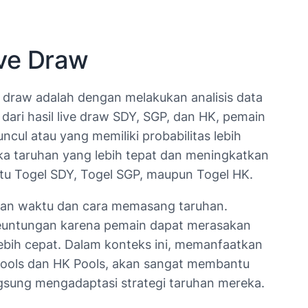
ive Draw
e draw adalah dengan melakukan analisis data
ari hasil live draw SDY, SGP, dan HK, pemain
cul atau yang memiliki probabilitas lebih
a taruhan yang lebih tepat dan meningkatkan
tu Togel SDY, Togel SGP, maupun Togel HK.
ikan waktu dan cara memasang taruhan.
keuntungan karena pemain dapat merasakan
bih cepat. Dalam konteks ini, memanfaatkan
Pools dan HK Pools, akan sangat membantu
ngsung mengadaptasi strategi taruhan mereka.