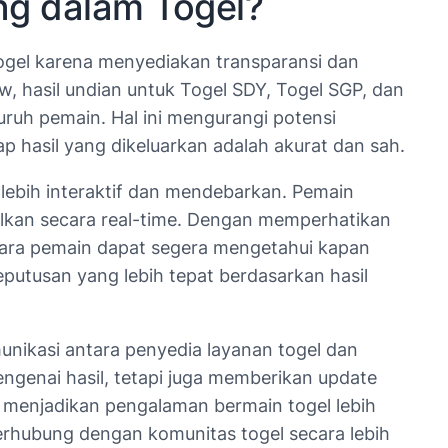
ng dalam Togel?
ogel karena menyediakan transparansi dan
, hasil undian untuk Togel SDY, Togel SGP, dan
uruh pemain. Hal ini mengurangi potensi
 hasil yang dikeluarkan adalah akurat dan sah.
lebih interaktif dan mendebarkan. Pemain
lkan secara real-time. Dengan memperhatikan
para pemain dapat segera mengetahui kapan
utusan yang lebih tepat berdasarkan hasil
munikasi antara penyedia layanan togel dan
ngenai hasil, tetapi juga memberikan update
ni menjadikan pengalaman bermain togel lebih
terhubung dengan komunitas togel secara lebih