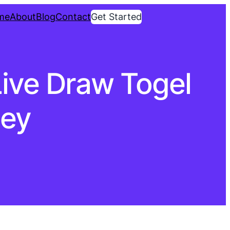
me
About
Blog
Contact
Get Started
ive Draw Togel
ey