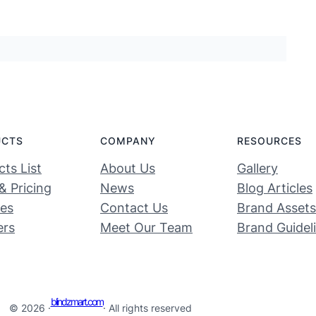
UCTS
COMPANY
RESOURCES
ts List
About Us
Gallery
& Pricing
News
Blog Articles
ces
Contact Us
Brand Assets
ers
Meet Our Team
Brand Guidel
blindzmart.com
© 2026 ·
· All rights reserved