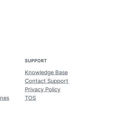
SUPPORT
Knowledge Base
Contact Support
Privacy Policy
ines
TOS