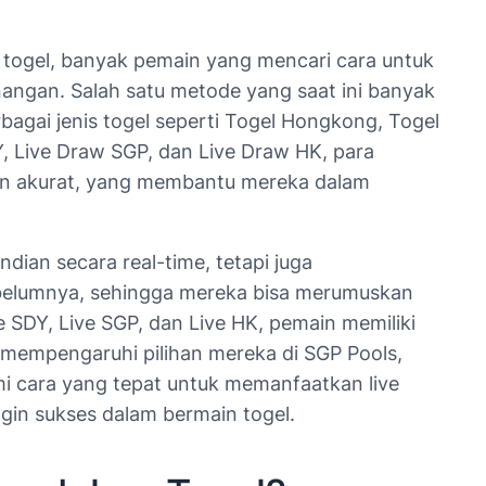
 togel, banyak pemain yang mencari cara untuk
ngan. Salah satu metode yang saat ini banyak
agai jenis togel seperti Togel Hongkong, Togel
Y, Live Draw SGP, dan Live Draw HK, para
an akurat, yang membantu mereka dalam
dian secara real-time, tetapi juga
belumnya, sehingga mereka bisa merumuskan
 SDY, Live SGP, dan Live HK, pemain memiliki
t mempengaruhi pilihan mereka di SGP Pools,
i cara yang tepat untuk memanfaatkan live
gin sukses dalam bermain togel.