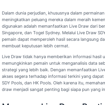
Dalam dunia perjudian, khususnya dalam permainan
meningkatkan peluang mereka dalam meraih kemena
digunakan adalah memanfaatkan Live Draw dari berb
Singapore, dan Togel Sydney. Melalui Live Draw SD
pemain dapat memperoleh hasil secara langsung d
membuat keputusan lebih cermat.
Live Draw tidak hanya memberikan informasi hasil un
memungkinkan pemain untuk menganalisis data se
strategi yang lebih baik. Dengan memanfaatkan Live
akses segera terhadap informasi terkini yang dapa
SDY Pools, dan HK Pools. Oleh karena itu, memaham
draw menjadi sangat penting bagi siapa pun yang in