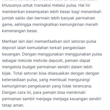
khususnya untuk transaksi melalui pulsa. Hal ini
memberikan kesempatan lebih besar bagi menambah
jumlah saldo dan bermain lebih banyak permainan
game, sehingga meningkatkan kemungkinan meraih
kemenangan besar.
Manfaat lain dari memanfaatkan slot setoran pulsa
deposit ialah kemudahan terkait pengelolaan
keuangan. Dengan menggunakan menggunakan pulsa
sebagai metode metode deposit, pemain dapat
mengelola budget permainan sendiri dalam lebih
bijak. Total setoran bisa disesuaikan dengan dengan
ketersediaan pulsa, yang membuat mengurangi
kemungkinan pengeluaran yang tidak terencana.
Dengan cara ini, para pemain bisa menikmati
permainan sambil menjaga menjaga keuangan sendiri
tetap aman.