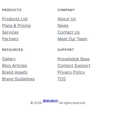
PRODUCTS
COMPANY
Products List
About Us
Plans & Pricing
News
Services
Contact Us
Partners
Meet Our Team
RESOURCES
SUPPORT
Gallery
Knowledge Base
Blog Articles
Contact Support
Brand Assets
Privacy Policy
Brand Guidelines
TOS
blindzmart.com
© 2026 ·
· All rights reserved