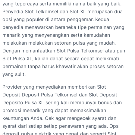
yang tepercaya serta memiliki nama baik yang baik.
Penyedia Slot Telkomsel dan Slot XL merupakan dua
opsi yang populer di antara penggemar. Kedua
penyedia menawarkan beraneka tipe permainan yang
menarik yang menyenangkan serta kemudahan
melakukan melakukan setoran pulsa yang mudah.
Dengan memanfaatkan Slot Pulsa Telkomsel atau pun
Slot Pulsa XL, kalian dapat secara cepat menikmati
permainan tanpa harus khawatir akan proses setoran
yang sulit.
Provider yang menyediakan memberikan Slot
Deposit Deposit Pulsa Telkomsel dan Slot Deposit
Deposito Pulsa XL sering kali mempunyai bonus dan
promosi menarik yang dapat memaksimalkan
keuntungan Anda. Cek agar mengecek syarat dan
syarat dari setiap setiap penawaran yang ada. Opsi
deposit pulsa elektrik yang cepat dan seperti Slot