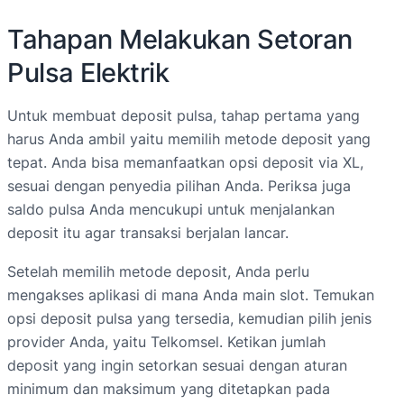
Tahapan Melakukan Setoran
Pulsa Elektrik
Untuk membuat deposit pulsa, tahap pertama yang
harus Anda ambil yaitu memilih metode deposit yang
tepat. Anda bisa memanfaatkan opsi deposit via XL,
sesuai dengan penyedia pilihan Anda. Periksa juga
saldo pulsa Anda mencukupi untuk menjalankan
deposit itu agar transaksi berjalan lancar.
Setelah memilih metode deposit, Anda perlu
mengakses aplikasi di mana Anda main slot. Temukan
opsi deposit pulsa yang tersedia, kemudian pilih jenis
provider Anda, yaitu Telkomsel. Ketikan jumlah
deposit yang ingin setorkan sesuai dengan aturan
minimum dan maksimum yang ditetapkan pada