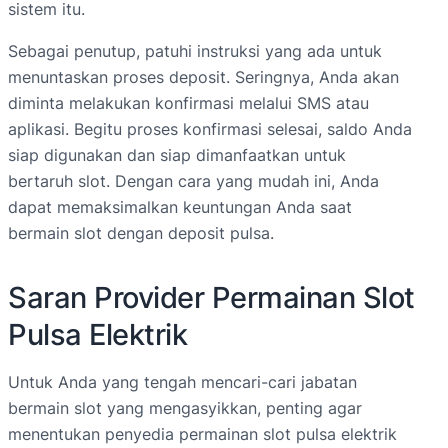
sistem itu.
Sebagai penutup, patuhi instruksi yang ada untuk
menuntaskan proses deposit. Seringnya, Anda akan
diminta melakukan konfirmasi melalui SMS atau
aplikasi. Begitu proses konfirmasi selesai, saldo Anda
siap digunakan dan siap dimanfaatkan untuk
bertaruh slot. Dengan cara yang mudah ini, Anda
dapat memaksimalkan keuntungan Anda saat
bermain slot dengan deposit pulsa.
Saran Provider Permainan Slot
Pulsa Elektrik
Untuk Anda yang tengah mencari-cari jabatan
bermain slot yang mengasyikkan, penting agar
menentukan penyedia permainan slot pulsa elektrik