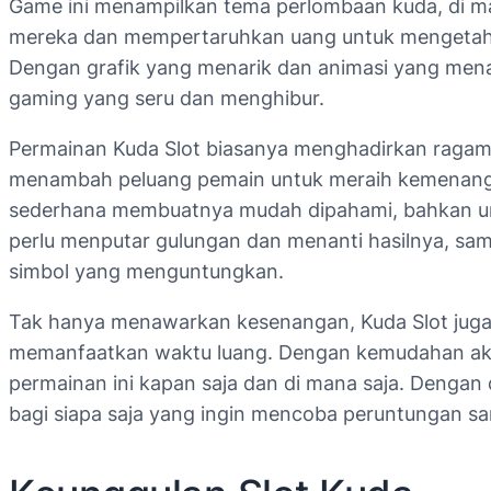
Game ini menampilkan tema perlombaan kuda, di m
mereka dan mempertaruhkan uang untuk mengetahu
Dengan grafik yang menarik dan animasi yang men
gaming yang seru dan menghibur.
Permainan Kuda Slot biasanya menghadirkan ragam 
menambah peluang pemain untuk meraih kemenanga
sederhana membuatnya mudah dipahami, bahkan un
perlu menputar gulungan dan menanti hasilnya, s
simbol yang menguntungkan.
Tak hanya menawarkan kesenangan, Kuda Slot juga 
memanfaatkan waktu luang. Dengan kemudahan aks
permainan ini kapan saja dan di mana saja. Dengan d
bagi siapa saja yang ingin mencoba peruntungan s