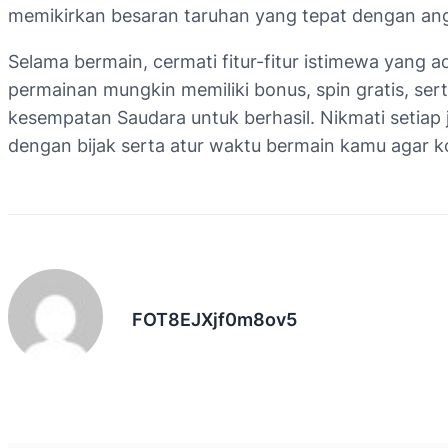
memikirkan besaran taruhan yang tepat dengan an
Selama bermain, cermati fitur-fitur istimewa yang 
permainan mungkin memiliki bonus, spin gratis, se
kesempatan Saudara untuk berhasil. Nikmati setiap
dengan bijak serta atur waktu bermain kamu agar ko
FOT8EJXjf0m8ov5