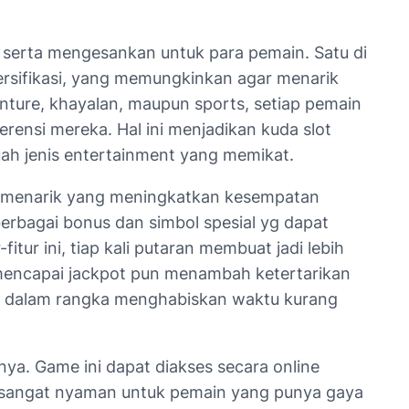
serta mengesankan untuk para pemain. Satu di
rsifikasi, yang memungkinkan agar menarik
nture, khayalan, maupun sports, setiap pemain
rensi mereka. Hal ini menjadikan kuda slot
ah jenis entertainment yang memikat.
tur menarik yang meningkatkan kesempatan
bagai bonus dan simbol spesial yg dapat
tur ini, tiap kali putaran membuat jadi lebih
mencapai jackpot pun menambah ketertarikan
aik dalam rangka menghabiskan waktu kurang
 nya. Game ini dapat diakses secara online
 sangat nyaman untuk pemain yang punya gaya