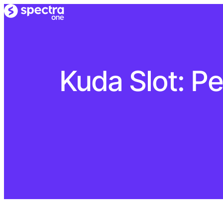
Kuda Slot: P