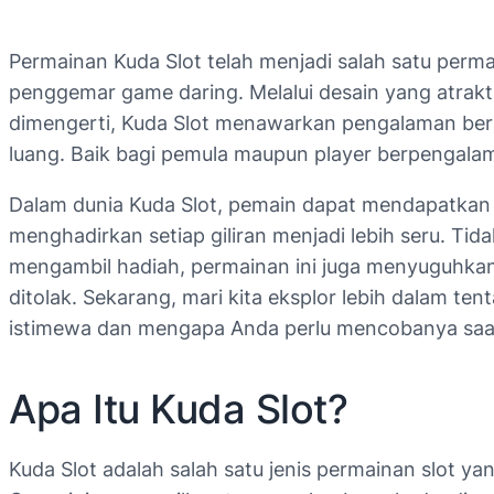
Permainan Kuda Slot telah menjadi salah satu perm
penggemar game daring. Melalui desain yang atrak
dimengerti, Kuda Slot menawarkan pengalaman be
luang. Baik bagi pemula maupun player berpengalam
Dalam dunia Kuda Slot, pemain dapat mendapatkan 
menghadirkan setiap giliran menjadi lebih seru. T
mengambil hadiah, permainan ini juga menyuguhk
ditolak. Sekarang, mari kita eksplor lebih dalam t
istimewa dan mengapa Anda perlu mencobanya saat
Apa Itu Kuda Slot?
Kuda Slot adalah salah satu jenis permainan slot yang