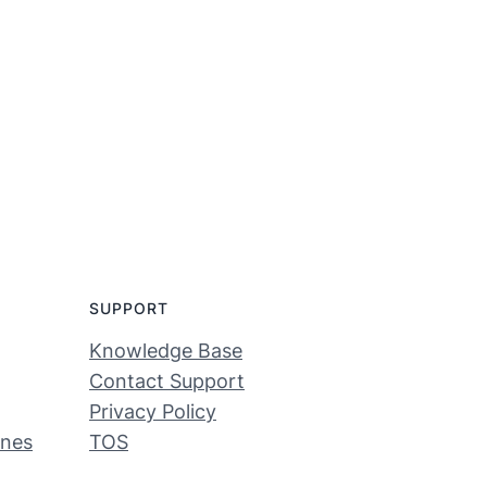
SUPPORT
Knowledge Base
Contact Support
Privacy Policy
ines
TOS