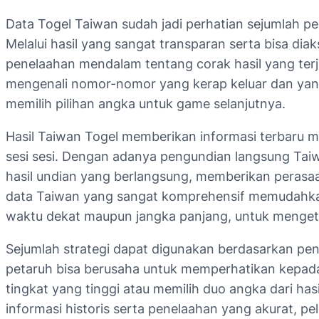
Data Togel Taiwan sudah jadi perhatian sejumlah pec
Melalui hasil yang sangat transparan serta bisa di
penelaahan mendalam tentang corak hasil yang terja
mengenali nomor-nomor yang kerap keluar dan yang
memilih pilihan angka untuk game selanjutnya.
Hasil Taiwan Togel memberikan informasi terbaru 
sesi sesi. Dengan adanya pengundian langsung Tai
hasil undian yang berlangsung, memberikan perasaa
data Taiwan yang sangat komprehensif memudahkan 
waktu dekat maupun jangka panjang, untuk menget
Sejumlah strategi dapat digunakan berdasarkan pen
petaruh bisa berusaha untuk memperhatikan kepad
tingkat yang tinggi atau memilih duo angka dari ha
informasi historis serta penelaahan yang akurat, 