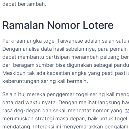
dapat bertambah.
Ramalan Nomor Lotere
Perkiraan angka togel Taiwanese adalah salah satu 
Dengan analisa data hasil sebelumnya, para pemai
dapat membantu partisipan menambah peluang berha
dari beragam sumber bisa digunakan sebagai pandua
Meskipun tak ada kepastian angka yang pasti pasti 
keberuntungan sering kali bermain.
Selain itu, mereka penggemar togel sering kali me
data dari waktu nyata. Dengan melihat langsung has
rasa deg-degan dan sekali mencatat nomor yang.
t
merumuskan strategi masa depan, baik untuk togel
mendatang. Interaksi ini menyemarakkan pengalama