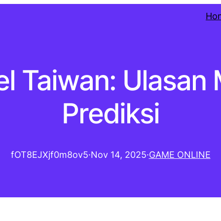
Ho
el Taiwan: Ulasa
Prediksi
fOT8EJXjf0m8ov5
·
Nov 14, 2025
·
GAME ONLINE