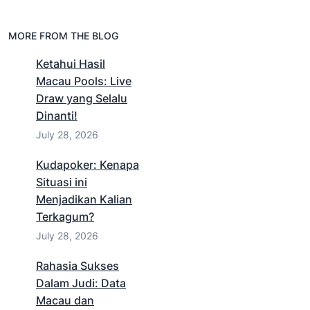
MORE FROM THE BLOG
Ketahui Hasil
Macau Pools: Live
Draw yang Selalu
Dinanti!
July 28, 2026
Kudapoker: Kenapa
Situasi ini
Menjadikan Kalian
Terkagum?
July 28, 2026
Rahasia Sukses
Dalam Judi: Data
Macau dan