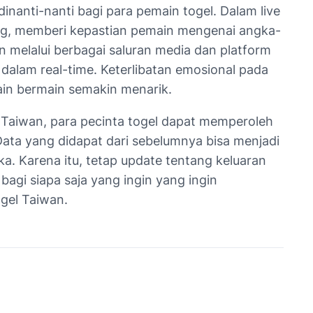
anti-nanti bagi para pemain togel. Dalam live
sung, memberi kepastian pemain mengenai angka-
kan melalui berbagai saluran media dan platform
dalam real-time. Keterlibatan emosional pada
ain bermain semakin menarik.
 Taiwan, para pecinta togel dapat memperoleh
ata yang didapat dari sebelumnya bisa menjadi
. Karena itu, tetap update tentang keluaran
bagi siapa saja yang ingin yang ingin
gel Taiwan.