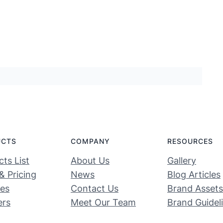
UCTS
COMPANY
RESOURCES
ts List
About Us
Gallery
& Pricing
News
Blog Articles
ces
Contact Us
Brand Assets
ers
Meet Our Team
Brand Guidel