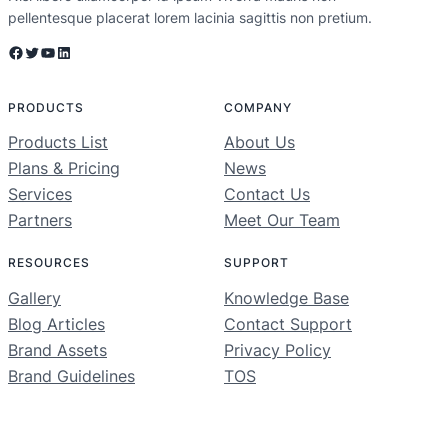
pellentesque placerat lorem lacinia sagittis non pretium.
Facebook
Twitter
YouTube
LinkedIn
PRODUCTS
COMPANY
Products List
About Us
Plans & Pricing
News
Services
Contact Us
Partners
Meet Our Team
RESOURCES
SUPPORT
Gallery
Knowledge Base
Blog Articles
Contact Support
Brand Assets
Privacy Policy
Brand Guidelines
TOS