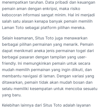
menempatkan taruhan. Data pribadi dan keuangan
pemain aman dengan enkripsi, maka risiko
kebocoran informasi sangat minim. Hal ini menjadi
salah satu alasan kenapa banyak pemain memilih
Laman Toto sebagai platform pilihan mereka.
Selain keamanan, Situs Toto juga menawarkan
berbagai pilihan permainan yang menarik. Pemain
dapat menikmati aneka jenis permainan togel dari
berbagai pasaran dengan tampilan yang user-
friendly. Ini memungkinkan pemain untuk secara
mudah memilih permainan yang ingin diikuti, dan
membantu navigasi di laman. Dengan variasi yang
ditawarkan, pemain tidak akan mudah bosan dan
selalu memiliki kesempatan untuk mencoba sesuatu
yang baru.
Kelebihan lainnya dari Situs Toto adalah layanan