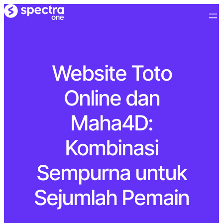
Website Toto
Online dan
Maha4D:
Kombinasi
Sempurna untuk
Sejumlah Pemain