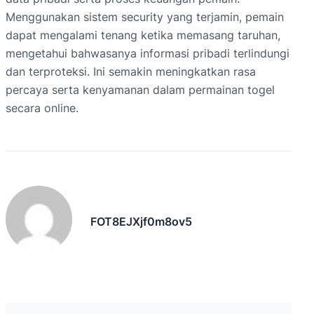
Menggunakan sistem security yang terjamin, pemain
dapat mengalami tenang ketika memasang taruhan,
mengetahui bahwasanya informasi pribadi terlindungi
dan terproteksi. Ini semakin meningkatkan rasa
percaya serta kenyamanan dalam permainan togel
secara online.
FOT8EJXjf0m8ov5