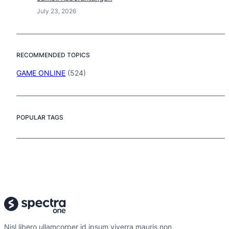
July 23, 2026
RECOMMENDED TOPICS
GAME ONLINE
(524)
POPULAR TAGS
Nisl libero ullamcorper id ipsum viverra mauris non