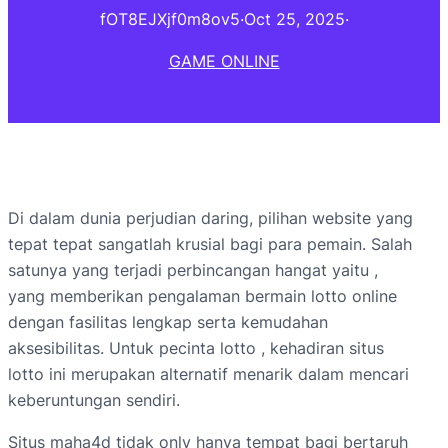
fOT8EJXjf0m8ov5
·
Oct 25, 2025
·
GAME ONLINE
Di dalam dunia perjudian daring, pilihan website yang
tepat tepat sangatlah krusial bagi para pemain. Salah
satunya yang terjadi perbincangan hangat yaitu ,
yang memberikan pengalaman bermain lotto online
dengan fasilitas lengkap serta kemudahan
aksesibilitas. Untuk pecinta lotto , kehadiran situs
lotto ini merupakan alternatif menarik dalam mencari
keberuntungan sendiri.
Situs maha4d tidak only hanya tempat bagi bertaruh