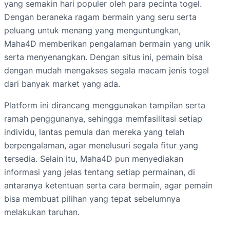
yang semakin hari populer oleh para pecinta togel.
Dengan beraneka ragam bermain yang seru serta
peluang untuk menang yang menguntungkan,
Maha4D memberikan pengalaman bermain yang unik
serta menyenangkan. Dengan situs ini, pemain bisa
dengan mudah mengakses segala macam jenis togel
dari banyak market yang ada.
Platform ini dirancang menggunakan tampilan serta
ramah penggunanya, sehingga memfasilitasi setiap
individu, lantas pemula dan mereka yang telah
berpengalaman, agar menelusuri segala fitur yang
tersedia. Selain itu, Maha4D pun menyediakan
informasi yang jelas tentang setiap permainan, di
antaranya ketentuan serta cara bermain, agar pemain
bisa membuat pilihan yang tepat sebelumnya
melakukan taruhan.