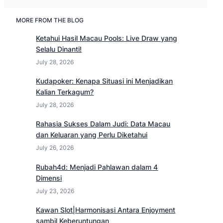
MORE FROM THE BLOG
Ketahui Hasil Macau Pools: Live Draw yang
Selalu Dinanti!
July 28, 2026
Kudapoker: Kenapa Situasi ini Menjadikan
Kalian Terkagum?
July 28, 2026
Rahasia Sukses Dalam Judi: Data Macau
dan Keluaran yang Perlu Diketahui
July 26, 2026
Rubah4d: Menjadi Pahlawan dalam 4
Dimensi
July 23, 2026
Kawan Slot|Harmonisasi Antara Enjoyment
sambil Keberuntungan