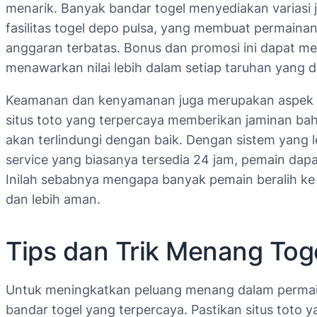
menarik. Banyak bandar togel menyediakan variasi j
fasilitas togel depo pulsa, yang membuat permainan
anggaran terbatas. Bonus dan promosi ini dapat 
menawarkan nilai lebih dalam setiap taruhan yang d
Keamanan dan kenyamanan juga merupakan aspek pe
situs toto yang terpercaya memberikan jaminan bahw
akan terlindungi dengan baik. Dengan sistem yang
service yang biasanya tersedia 24 jam, pemain dap
Inilah sebabnya mengapa banyak pemain beralih ke 
dan lebih aman.
Tips dan Trik Menang Tog
Untuk meningkatkan peluang menang dalam permain
bandar togel yang terpercaya. Pastikan situs toto ya