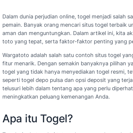
Dalam dunia perjudian online, togel menjadi salah 
pemain. Banyak orang mencari situs togel terbaik
aman dan menguntungkan. Dalam artikel ini, kita 
toto yang tepat, serta faktor-faktor penting yang p
Wargatoto adalah salah satu contoh situs togel ya
fitur menarik. Dengan semakin banyaknya pilihan ya
togel yang tidak hanya menyediakan togel resmi, 
seperti togel depo pulsa dan opsi deposit yang terja
telusuri lebih dalam tentang apa yang perlu diperha
meningkatkan peluang kemenangan Anda.
Apa itu Togel?