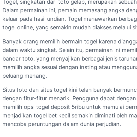
Togel, singkatan dari toto gelap, merupakan sebuah
Dalam permainan ini, pemain memasang angka den
keluar pada hasil undian. Togel menawarkan berbaga
togel online, yang semakin mudah diakses melalui sit
Banyak orang memilih bermain togel karena diang
dalam waktu singkat. Selain itu, permainan ini memil
bandar toto, yang menyajikan berbagai jenis taruh
memilih angka sesuai dengan insting atau menggu
peluang menang.
Situs toto dan situs togel kini telah banyak berm
dengan fitur-fitur menarik. Pengguna dapat denga
memilih opsi togel deposit 5ribu untuk memulai perm
menjadikan togel bet kecil semakin diminati oleh m
mencoba peruntungan dalam dunia perjudian.