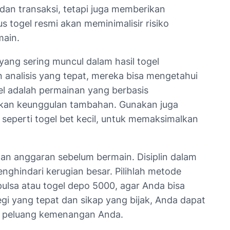
dan transaksi, tetapi juga memberikan
s togel resmi akan meminimalisir risiko
ain.
yang sering muncul dalam hasil togel
nalisis yang tepat, mereka bisa mengetahui
el adalah permainan yang berbasis
ikan keunggulan tambahan. Gunakan juga
seperti togel bet kecil, untuk memaksimalkan
dan anggaran sebelum bermain. Disiplin dalam
ghindari kerugian besar. Pilihlah metode
ulsa atau togel depo 5000, agar Anda bisa
i yang tepat dan sikap yang bijak, Anda dapat
n peluang kemenangan Anda.