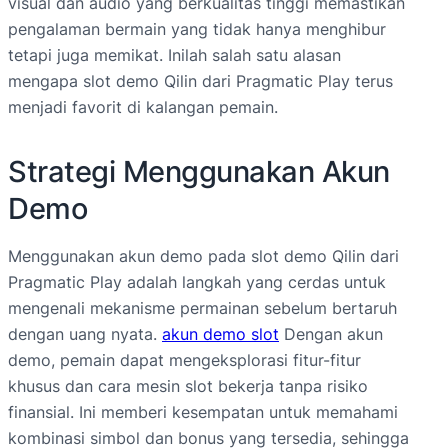
visual dan audio yang berkualitas tinggi memastikan
pengalaman bermain yang tidak hanya menghibur
tetapi juga memikat. Inilah salah satu alasan
mengapa slot demo Qilin dari Pragmatic Play terus
menjadi favorit di kalangan pemain.
Strategi Menggunakan Akun
Demo
Menggunakan akun demo pada slot demo Qilin dari
Pragmatic Play adalah langkah yang cerdas untuk
mengenali mekanisme permainan sebelum bertaruh
dengan uang nyata.
akun demo slot
Dengan akun
demo, pemain dapat mengeksplorasi fitur-fitur
khusus dan cara mesin slot bekerja tanpa risiko
finansial. Ini memberi kesempatan untuk memahami
kombinasi simbol dan bonus yang tersedia, sehingga