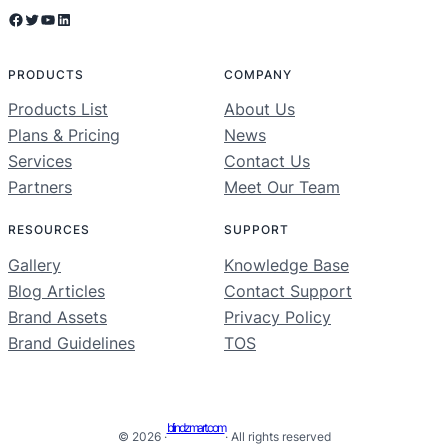
Facebook
Twitter
YouTube
LinkedIn
PRODUCTS
COMPANY
Products List
About Us
Plans & Pricing
News
Services
Contact Us
Partners
Meet Our Team
RESOURCES
SUPPORT
Gallery
Knowledge Base
Blog Articles
Contact Support
Brand Assets
Privacy Policy
Brand Guidelines
TOS
blindzmart.com
© 2026 ·
· All rights reserved