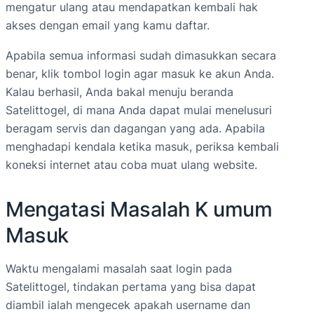
mengatur ulang atau mendapatkan kembali hak
akses dengan email yang kamu daftar.
Apabila semua informasi sudah dimasukkan secara
benar, klik tombol login agar masuk ke akun Anda.
Kalau berhasil, Anda bakal menuju beranda
Satelittogel, di mana Anda dapat mulai menelusuri
beragam servis dan dagangan yang ada. Apabila
menghadapi kendala ketika masuk, periksa kembali
koneksi internet atau coba muat ulang website.
Mengatasi Masalah K umum
Masuk
Waktu mengalami masalah saat login pada
Satelittogel, tindakan pertama yang bisa dapat
diambil ialah mengecek apakah username dan