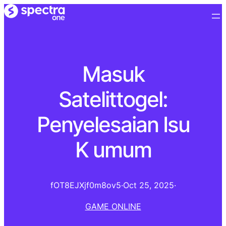
Masuk
Satelittogel:
Penyelesaian Isu
K umum
fOT8EJXjf0m8ov5
·
Oct 25, 2025
·
GAME ONLINE