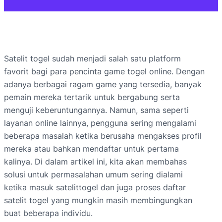
Satelit togel sudah menjadi salah satu platform
favorit bagi para pencinta game togel online. Dengan
adanya berbagai ragam game yang tersedia, banyak
pemain mereka tertarik untuk bergabung serta
menguji keberuntungannya. Namun, sama seperti
layanan online lainnya, pengguna sering mengalami
beberapa masalah ketika berusaha mengakses profil
mereka atau bahkan mendaftar untuk pertama
kalinya. Di dalam artikel ini, kita akan membahas
solusi untuk permasalahan umum sering dialami
ketika masuk satelittogel dan juga proses daftar
satelit togel yang mungkin masih membingungkan
buat beberapa individu.