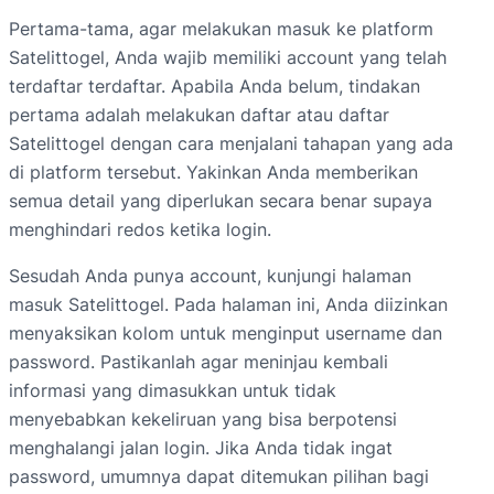
Pertama-tama, agar melakukan masuk ke platform
Satelittogel, Anda wajib memiliki account yang telah
terdaftar terdaftar. Apabila Anda belum, tindakan
pertama adalah melakukan daftar atau daftar
Satelittogel dengan cara menjalani tahapan yang ada
di platform tersebut. Yakinkan Anda memberikan
semua detail yang diperlukan secara benar supaya
menghindari redos ketika login.
Sesudah Anda punya account, kunjungi halaman
masuk Satelittogel. Pada halaman ini, Anda diizinkan
menyaksikan kolom untuk menginput username dan
password. Pastikanlah agar meninjau kembali
informasi yang dimasukkan untuk tidak
menyebabkan kekeliruan yang bisa berpotensi
menghalangi jalan login. Jika Anda tidak ingat
password, umumnya dapat ditemukan pilihan bagi