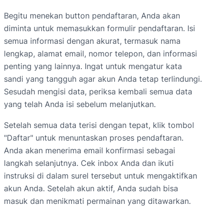
Begitu menekan button pendaftaran, Anda akan
diminta untuk memasukkan formulir pendaftaran. Isi
semua informasi dengan akurat, termasuk nama
lengkap, alamat email, nomor telepon, dan informasi
penting yang lainnya. Ingat untuk mengatur kata
sandi yang tangguh agar akun Anda tetap terlindungi.
Sesudah mengisi data, periksa kembali semua data
yang telah Anda isi sebelum melanjutkan.
Setelah semua data terisi dengan tepat, klik tombol
"Daftar" untuk menuntaskan proses pendaftaran.
Anda akan menerima email konfirmasi sebagai
langkah selanjutnya. Cek inbox Anda dan ikuti
instruksi di dalam surel tersebut untuk mengaktifkan
akun Anda. Setelah akun aktif, Anda sudah bisa
masuk dan menikmati permainan yang ditawarkan.