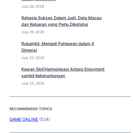
July 28, 2026
Rahasia Sukses Dalam Judi: Data Macau
dan Keluaran yang Perlu Diketahui
July 26, 2026
Rubah4d: Menjadi Pahlawan dalam 4
Dimensi
July 23, 2026
Kawan Slot|Harmonisasi Antara Enjoyment
sambil Keberuntungan
July 23, 2026
RECOMMENDED TOPICS
GAME ONLINE
(524)