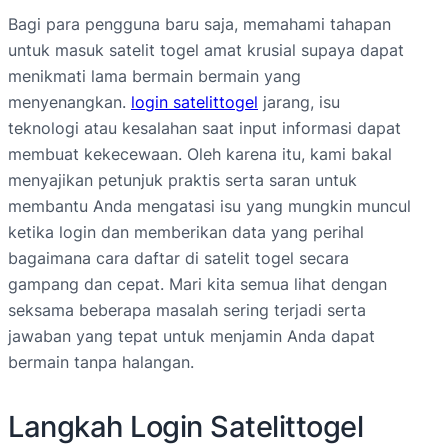
Bagi para pengguna baru saja, memahami tahapan
untuk masuk satelit togel amat krusial supaya dapat
menikmati lama bermain bermain yang
menyenangkan.
login satelittogel
jarang, isu
teknologi atau kesalahan saat input informasi dapat
membuat kekecewaan. Oleh karena itu, kami bakal
menyajikan petunjuk praktis serta saran untuk
membantu Anda mengatasi isu yang mungkin muncul
ketika login dan memberikan data yang perihal
bagaimana cara daftar di satelit togel secara
gampang dan cepat. Mari kita semua lihat dengan
seksama beberapa masalah sering terjadi serta
jawaban yang tepat untuk menjamin Anda dapat
bermain tanpa halangan.
Langkah Login Satelittogel