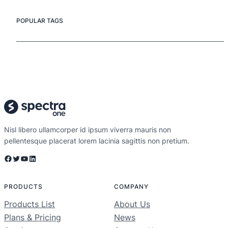
POPULAR TAGS
Nisl libero ullamcorper id ipsum viverra mauris non
pellentesque placerat lorem lacinia sagittis non pretium.
Facebook
Twitter
YouTube
LinkedIn
PRODUCTS
COMPANY
Products List
About Us
Plans & Pricing
News