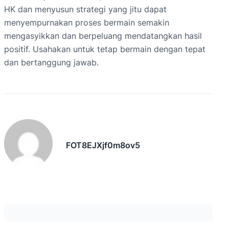
HK dan menyusun strategi yang jitu dapat
menyempurnakan proses bermain semakin
mengasyikkan dan berpeluang mendatangkan hasil
positif. Usahakan untuk tetap bermain dengan tepat
dan bertanggung jawab.
FOT8EJXjf0m8ov5