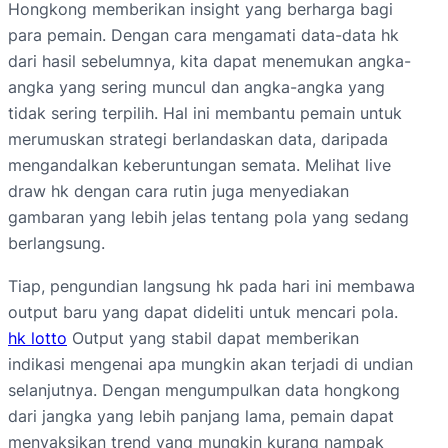
Hongkong memberikan insight yang berharga bagi
para pemain. Dengan cara mengamati data-data hk
dari hasil sebelumnya, kita dapat menemukan angka-
angka yang sering muncul dan angka-angka yang
tidak sering terpilih. Hal ini membantu pemain untuk
merumuskan strategi berlandaskan data, daripada
mengandalkan keberuntungan semata. Melihat live
draw hk dengan cara rutin juga menyediakan
gambaran yang lebih jelas tentang pola yang sedang
berlangsung.
Tiap, pengundian langsung hk pada hari ini membawa
output baru yang dapat dideliti untuk mencari pola.
hk lotto
Output yang stabil dapat memberikan
indikasi mengenai apa mungkin akan terjadi di undian
selanjutnya. Dengan mengumpulkan data hongkong
dari jangka yang lebih panjang lama, pemain dapat
menyaksikan trend yang mungkin kurang nampak