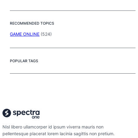
RECOMMENDED TOPICS
GAME ONLINE
(524)
POPULAR TAGS
Nisl libero ullamcorper id ipsum viverra mauris non
pellentesque placerat lorem lacinia sagittis non pretium.