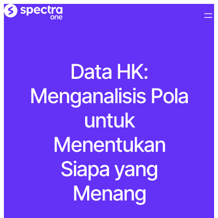
Data HK:
Menganalisis Pola
untuk
Menentukan
Siapa yang
Menang