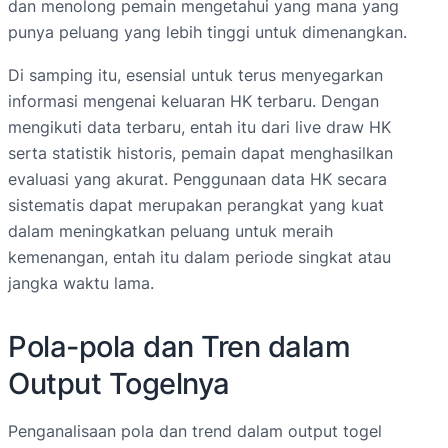
dan menolong pemain mengetahui yang mana yang
punya peluang yang lebih tinggi untuk dimenangkan.
Di samping itu, esensial untuk terus menyegarkan
informasi mengenai keluaran HK terbaru. Dengan
mengikuti data terbaru, entah itu dari live draw HK
serta statistik historis, pemain dapat menghasilkan
evaluasi yang akurat. Penggunaan data HK secara
sistematis dapat merupakan perangkat yang kuat
dalam meningkatkan peluang untuk meraih
kemenangan, entah itu dalam periode singkat atau
jangka waktu lama.
Pola-pola dan Tren dalam
Output Togelnya
Penganalisaan pola dan trend dalam output togel