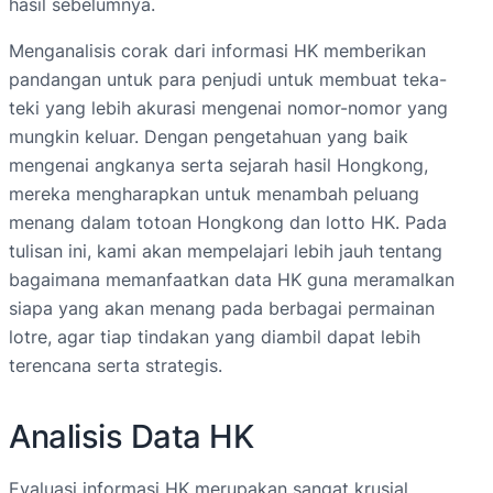
hasil sebelumnya.
Menganalisis corak dari informasi HK memberikan
pandangan untuk para penjudi untuk membuat teka-
teki yang lebih akurasi mengenai nomor-nomor yang
mungkin keluar. Dengan pengetahuan yang baik
mengenai angkanya serta sejarah hasil Hongkong,
mereka mengharapkan untuk menambah peluang
menang dalam totoan Hongkong dan lotto HK. Pada
tulisan ini, kami akan mempelajari lebih jauh tentang
bagaimana memanfaatkan data HK guna meramalkan
siapa yang akan menang pada berbagai permainan
lotre, agar tiap tindakan yang diambil dapat lebih
terencana serta strategis.
Analisis Data HK
Evaluasi informasi HK merupakan sangat krusial