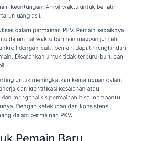
n keuntungan. Ambil waktu untuk berlatih
taruh uang asli.
 sukses dalam permainan PKV. Pemain sebaiknya
k itu dalam hal waktu bermain maupun jumlah
ankroll dengan baik, pemain dapat menghindari
ain. Disarankan untuk tidak terburu-buru dan
il.
 penting untuk meningkatkan kemampuan dalam
inerja dan identifikasi kesalahan atau
n dan menganalisis permainan bisa membantu
annya. Dengan ketekunan dan konsistensi,
nang dalam permainan PKV.
tuk Pemain Baru