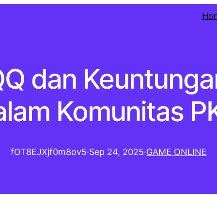
Ho
QQ dan Keuntung
alam Komunitas P
fOT8EJXjf0m8ov5
·
Sep 24, 2025
·
GAME ONLINE