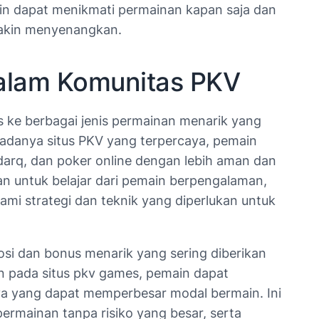
in dapat menikmati permainan kapan saja dan
makin menyenangkan.
alam Komunitas PKV
ke berbagai jenis permainan menarik yang
danya situs PKV yang terpercaya, pemain
arq, dan poker online dengan lebih aman dan
 untuk belajar dari pemain berpengalaman,
i strategi dan teknik yang diperlukan untuk
si dan bonus menarik yang sering diberikan
n pada situs pkv games, pemain dapat
a yang dapat memperbesar modal bermain. Ini
rmainan tanpa risiko yang besar, serta