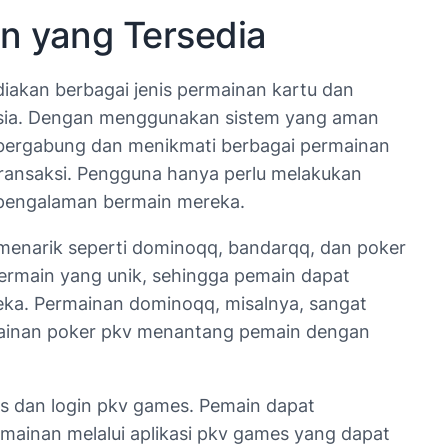
n yang Tersedia
iakan berbagai jenis permainan kartu dan
nesia. Dengan menggunakan sistem yang aman
bergabung dan menikmati berbagai permainan
ransaksi. Pengguna hanya perlu melakukan
 pengalaman bermain mereka.
n menarik seperti dominoqq, bandarqq, dan poker
bermain yang unik, sehingga pemain dapat
eka. Permainan dominoqq, misalnya, sangat
mainan poker pkv menantang pemain dengan
 dan login pkv games. Pemain dapat
ainan melalui aplikasi pkv games yang dapat