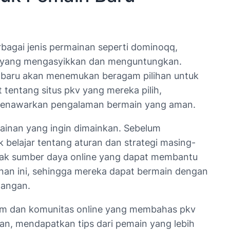
agai jenis permainan seperti dominoqq,
n yang mengasyikkan dan menguntungkan.
n baru akan menemukan beragam pilihan untuk
 tentang situs pkv yang mereka pilih,
 menawarkan pengalaman bermain yang aman.
ainan yang ingin dimainkan. Sebelum
 belajar tentang aturan dan strategi masing-
yak sumber daya online yang dapat membantu
nan ini, sehingga mereka dapat bermain dengan
nangan.
rum dan komunitas online yang membahas pkv
an, mendapatkan tips dari pemain yang lebih