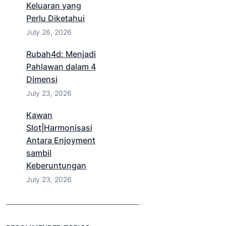
Keluaran yang
Perlu Diketahui
July 26, 2026
Rubah4d: Menjadi
Pahlawan dalam 4
Dimensi
July 23, 2026
Kawan
Slot|Harmonisasi
Antara Enjoyment
sambil
Keberuntungan
July 23, 2026