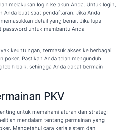
alah melakukan login ke akun Anda. Untuk login,
 Anda buat saat pendaftaran. Jika Anda
h memasukkan detail yang benar. Jika lupa
set password untuk membantu Anda
ak keuntungan, termasuk akses ke berbagai
an poker. Pastikan Anda telah mengunduh
 lebih baik, sehingga Anda dapat bermain
ermainan PKV
nting untuk memahami aturan dan strategi
enelitian mendalam tentang permainan yang
oker. Mengetahui cara kerja sistem dan