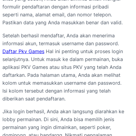
formulir pendaftaran dengan informasi pribadi
seperti nama, alamat email, dan nomor telepon.
Pastikan data yang Anda masukkan benar dan valid.
Setelah berhasil mendaftar, Anda akan menerima
informasi akun, termasuk username dan password.
Daftar Pkv Games
Hal ini penting untuk proses login
selanjutnya. Untuk masuk ke dalam permainan, buka
aplikasi PKV Games atau situs PKV yang telah Anda
daftarkan. Pada halaman utama, Anda akan melihat
kolom untuk memasukkan username dan password.
Isi kolom tersebut dengan informasi yang telah
diberikan saat pendaftaran.
Jika login berhasil, Anda akan langsung diarahkan ke
lobby permainan. Di sini, Anda bisa memilih jenis
permainan yang ingin dimainkan, seperti poker,
dominoqq, atau bandarqq. Nikmati pengalaman