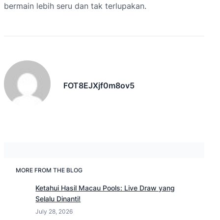
bermain lebih seru dan tak terlupakan.
FOT8EJXjf0m8ov5
MORE FROM THE BLOG
Ketahui Hasil Macau Pools: Live Draw yang
Selalu Dinanti!
July 28, 2026