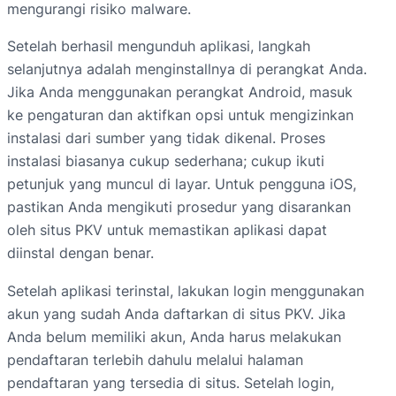
mengurangi risiko malware.
Setelah berhasil mengunduh aplikasi, langkah
selanjutnya adalah menginstallnya di perangkat Anda.
Jika Anda menggunakan perangkat Android, masuk
ke pengaturan dan aktifkan opsi untuk mengizinkan
instalasi dari sumber yang tidak dikenal. Proses
instalasi biasanya cukup sederhana; cukup ikuti
petunjuk yang muncul di layar. Untuk pengguna iOS,
pastikan Anda mengikuti prosedur yang disarankan
oleh situs PKV untuk memastikan aplikasi dapat
diinstal dengan benar.
Setelah aplikasi terinstal, lakukan login menggunakan
akun yang sudah Anda daftarkan di situs PKV. Jika
Anda belum memiliki akun, Anda harus melakukan
pendaftaran terlebih dahulu melalui halaman
pendaftaran yang tersedia di situs. Setelah login,