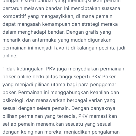
dengan sistem bandar yang memungkinkan pemain
bertaruh melawan bandar. Ini menciptakan suasana
kompetitif yang mengasyikkan, di mana pemain
dapat mengasah kemampuan dan strategi mereka
dalam menghadapi bandar. Dengan grafis yang
menarik dan antarmuka yang mudah digunakan,
permainan ini menjadi favorit di kalangan pecinta judi
online.
Tidak ketinggalan, PKV juga menyediakan permainan
poker online berkualitas tinggi seperti PKV Poker,
yang menjadi pilihan utama bagi para penggemar
poker. Permainan ini menggabungkan keahlian dan
psikologi, dan menawarkan berbagai varian yang
sesuai dengan selera pemain. Dengan banyaknya
pilihan permainan yang tersedia, PKV memastikan
setiap pemain menemukan sesuatu yang sesuai
dengan keinginan mereka, menjadikan pengalaman