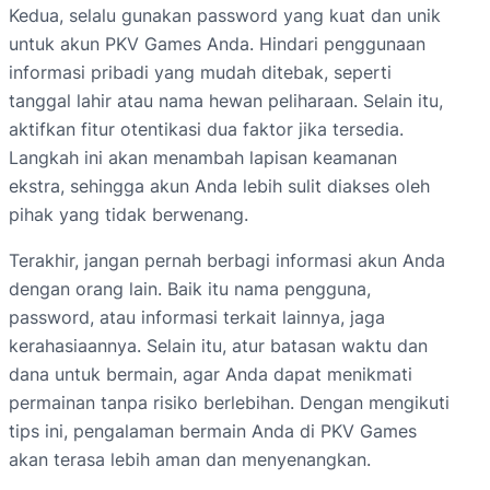
Kedua, selalu gunakan password yang kuat dan unik
untuk akun PKV Games Anda. Hindari penggunaan
informasi pribadi yang mudah ditebak, seperti
tanggal lahir atau nama hewan peliharaan. Selain itu,
aktifkan fitur otentikasi dua faktor jika tersedia.
Langkah ini akan menambah lapisan keamanan
ekstra, sehingga akun Anda lebih sulit diakses oleh
pihak yang tidak berwenang.
Terakhir, jangan pernah berbagi informasi akun Anda
dengan orang lain. Baik itu nama pengguna,
password, atau informasi terkait lainnya, jaga
kerahasiaannya. Selain itu, atur batasan waktu dan
dana untuk bermain, agar Anda dapat menikmati
permainan tanpa risiko berlebihan. Dengan mengikuti
tips ini, pengalaman bermain Anda di PKV Games
akan terasa lebih aman dan menyenangkan.