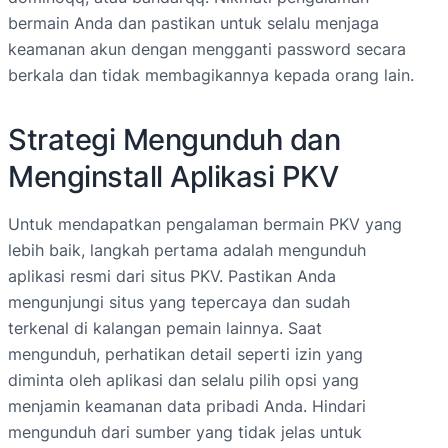
bermain Anda dan pastikan untuk selalu menjaga
keamanan akun dengan mengganti password secara
berkala dan tidak membagikannya kepada orang lain.
Strategi Mengunduh dan
Menginstall Aplikasi PKV
Untuk mendapatkan pengalaman bermain PKV yang
lebih baik, langkah pertama adalah mengunduh
aplikasi resmi dari situs PKV. Pastikan Anda
mengunjungi situs yang tepercaya dan sudah
terkenal di kalangan pemain lainnya. Saat
mengunduh, perhatikan detail seperti izin yang
diminta oleh aplikasi dan selalu pilih opsi yang
menjamin keamanan data pribadi Anda. Hindari
mengunduh dari sumber yang tidak jelas untuk