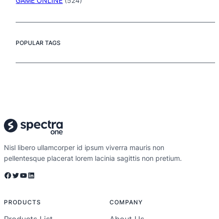
GAME ONLINE
(524)
POPULAR TAGS
Nisl libero ullamcorper id ipsum viverra mauris non
pellentesque placerat lorem lacinia sagittis non pretium.
Facebook
Twitter
YouTube
LinkedIn
PRODUCTS
COMPANY
Products List
About Us