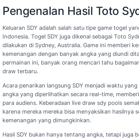
Pengenalan Hasil Toto Sy
Keluaran SDY adalah salah satu tipe game togel yan
Indonesia. Togel SDY juga dikenal sebagai Toto Syd
dilakukan di Sydney, Australia. Game ini memberi 
kemenangan dengan banyak angka yang diundi ditari
permainan ini, banyak orang mencari tahu bagaiman
draw terbaru.
Acara penarikan langsung SDY menjadi waktu yang sa
angka yang diperlihatkan secara real-time, membe
para audiens. Keberadaan live draw sdy pools sem
karena mereka mereka bisa menyaksikan hasilnya se
kemenangan yang dimungkinkan.
Hasil SDY bukan hanya tentang angka, tetapi juga b