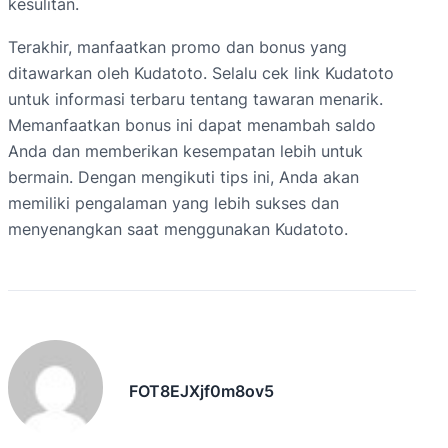
kesulitan.
Terakhir, manfaatkan promo dan bonus yang
ditawarkan oleh Kudatoto. Selalu cek link Kudatoto
untuk informasi terbaru tentang tawaran menarik.
Memanfaatkan bonus ini dapat menambah saldo
Anda dan memberikan kesempatan lebih untuk
bermain. Dengan mengikuti tips ini, Anda akan
memiliki pengalaman yang lebih sukses dan
menyenangkan saat menggunakan Kudatoto.
FOT8EJXjf0m8ov5