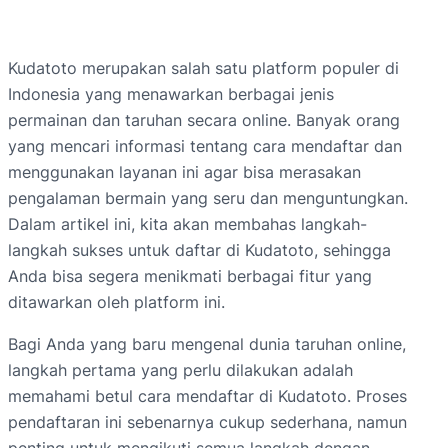
Kudatoto merupakan salah satu platform populer di
Indonesia yang menawarkan berbagai jenis
permainan dan taruhan secara online. Banyak orang
yang mencari informasi tentang cara mendaftar dan
menggunakan layanan ini agar bisa merasakan
pengalaman bermain yang seru dan menguntungkan.
Dalam artikel ini, kita akan membahas langkah-
langkah sukses untuk daftar di Kudatoto, sehingga
Anda bisa segera menikmati berbagai fitur yang
ditawarkan oleh platform ini.
Bagi Anda yang baru mengenal dunia taruhan online,
langkah pertama yang perlu dilakukan adalah
memahami betul cara mendaftar di Kudatoto. Proses
pendaftaran ini sebenarnya cukup sederhana, namun