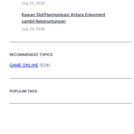
July 23, 2026
Kawan Slot|Harmonisasi Antara Enjoyment
sambil Keberuntungan
July 23, 2026
RECOMMENDED TOPICS
GAME ONLINE
(524)
POPULAR TAGS