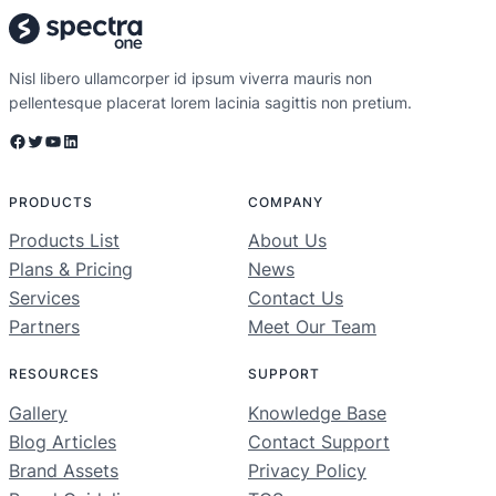
Nisl libero ullamcorper id ipsum viverra mauris non
pellentesque placerat lorem lacinia sagittis non pretium.
Facebook
Twitter
YouTube
LinkedIn
PRODUCTS
COMPANY
Products List
About Us
Plans & Pricing
News
Services
Contact Us
Partners
Meet Our Team
RESOURCES
SUPPORT
Gallery
Knowledge Base
Blog Articles
Contact Support
Brand Assets
Privacy Policy