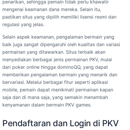
penarikan, sehingga pemain tidak perlu khawatir
mengenai keamanan dana mereka. Selain itu,
pastikan situs yang dipilih memiliki lisensi resmi dan
regulasi yang jelas.
Selain aspek keamanan, pengalaman bermain yang
baik juga sangat dipengaruhi oleh kualitas dan variasi
permainan yang ditawarkan. Situs terbaik akan
menyediakan berbagai jenis permainan PKV, mulai
dari poker online hingga dominoQQ, yang dapat
memberikan pengalaman bermain yang menarik dan
bervariasi. Melalui berbagai fitur seperti aplikasi
mobile, pemain dapat menikmati permainan kapan
saja dan di mana saja, yang semakin menambah
kenyamanan dalam bermain PKV games.
Pendaftaran dan Login di PKV