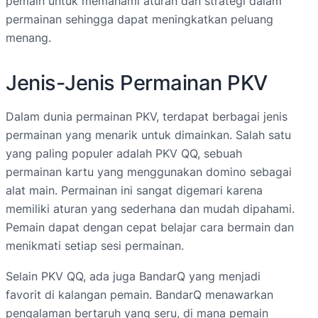
pemain untuk memahami aturan dan strategi dalam
permainan sehingga dapat meningkatkan peluang
menang.
Jenis-Jenis Permainan PKV
Dalam dunia permainan PKV, terdapat berbagai jenis
permainan yang menarik untuk dimainkan. Salah satu
yang paling populer adalah PKV QQ, sebuah
permainan kartu yang menggunakan domino sebagai
alat main. Permainan ini sangat digemari karena
memiliki aturan yang sederhana dan mudah dipahami.
Pemain dapat dengan cepat belajar cara bermain dan
menikmati setiap sesi permainan.
Selain PKV QQ, ada juga BandarQ yang menjadi
favorit di kalangan pemain. BandarQ menawarkan
pengalaman bertaruh yang seru, di mana pemain