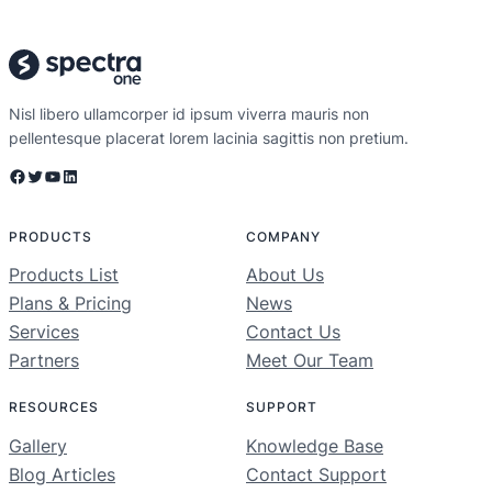
Nisl libero ullamcorper id ipsum viverra mauris non
pellentesque placerat lorem lacinia sagittis non pretium.
Facebook
Twitter
YouTube
LinkedIn
PRODUCTS
COMPANY
Products List
About Us
Plans & Pricing
News
Services
Contact Us
Partners
Meet Our Team
RESOURCES
SUPPORT
Gallery
Knowledge Base
Blog Articles
Contact Support