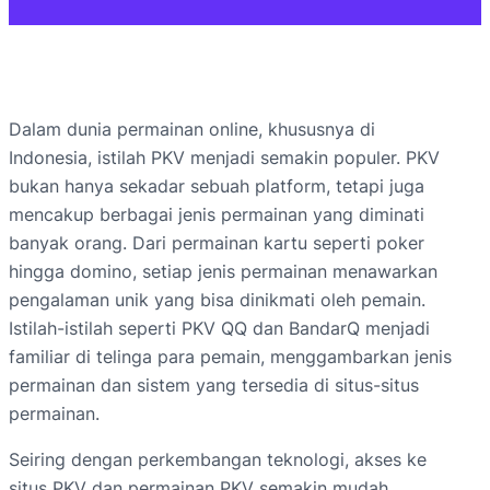
Dalam dunia permainan online, khususnya di
Indonesia, istilah PKV menjadi semakin populer. PKV
bukan hanya sekadar sebuah platform, tetapi juga
mencakup berbagai jenis permainan yang diminati
banyak orang. Dari permainan kartu seperti poker
hingga domino, setiap jenis permainan menawarkan
pengalaman unik yang bisa dinikmati oleh pemain.
Istilah-istilah seperti PKV QQ dan BandarQ menjadi
familiar di telinga para pemain, menggambarkan jenis
permainan dan sistem yang tersedia di situs-situs
permainan.
Seiring dengan perkembangan teknologi, akses ke
situs PKV dan permainan PKV semakin mudah.