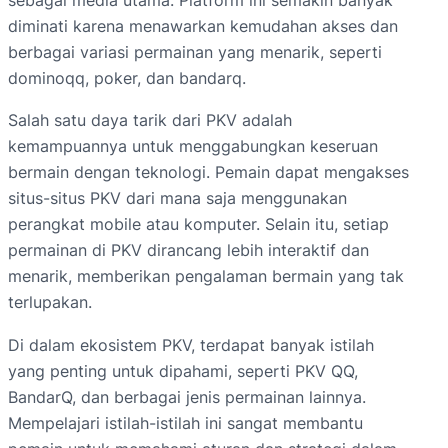
diminati karena menawarkan kemudahan akses dan
berbagai variasi permainan yang menarik, seperti
dominoqq, poker, dan bandarq.
Salah satu daya tarik dari PKV adalah
kemampuannya untuk menggabungkan keseruan
bermain dengan teknologi. Pemain dapat mengakses
situs-situs PKV dari mana saja menggunakan
perangkat mobile atau komputer. Selain itu, setiap
permainan di PKV dirancang lebih interaktif dan
menarik, memberikan pengalaman bermain yang tak
terlupakan.
Di dalam ekosistem PKV, terdapat banyak istilah
yang penting untuk dipahami, seperti PKV QQ,
BandarQ, dan berbagai jenis permainan lainnya.
Mempelajari istilah-istilah ini sangat membantu