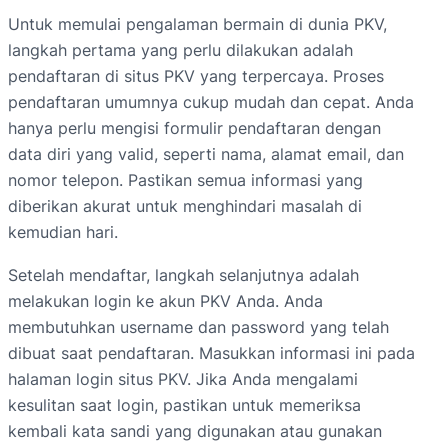
Untuk memulai pengalaman bermain di dunia PKV,
langkah pertama yang perlu dilakukan adalah
pendaftaran di situs PKV yang terpercaya. Proses
pendaftaran umumnya cukup mudah dan cepat. Anda
hanya perlu mengisi formulir pendaftaran dengan
data diri yang valid, seperti nama, alamat email, dan
nomor telepon. Pastikan semua informasi yang
diberikan akurat untuk menghindari masalah di
kemudian hari.
Setelah mendaftar, langkah selanjutnya adalah
melakukan login ke akun PKV Anda. Anda
membutuhkan username dan password yang telah
dibuat saat pendaftaran. Masukkan informasi ini pada
halaman login situs PKV. Jika Anda mengalami
kesulitan saat login, pastikan untuk memeriksa
kembali kata sandi yang digunakan atau gunakan