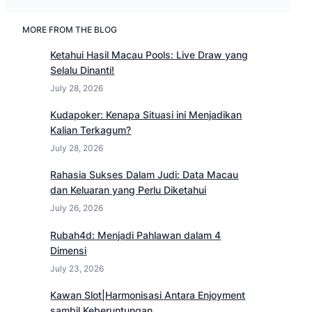
MORE FROM THE BLOG
Ketahui Hasil Macau Pools: Live Draw yang
Selalu Dinanti!
July 28, 2026
Kudapoker: Kenapa Situasi ini Menjadikan
Kalian Terkagum?
July 28, 2026
Rahasia Sukses Dalam Judi: Data Macau
dan Keluaran yang Perlu Diketahui
July 26, 2026
Rubah4d: Menjadi Pahlawan dalam 4
Dimensi
July 23, 2026
Kawan Slot|Harmonisasi Antara Enjoyment
sambil Keberuntungan