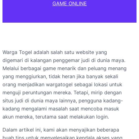
GAME ONLINE
Warga Togel adalah salah satu website yang
digemari di kalangan penggemar judi di dunia maya.
Melalui berbagai game menarik dan peluang menang
yang menggiurkan, tidak heran jika banyak sekali
orang menjadikan wargatogel sebagai lokasi untuk
menguji peruntungan mereka. Tetapi, mirip dengan
situs judi di dunia maya lainnya, pengguna kadang-
kadang mengalami masalah saat mencoba masuk
akun mereka, terutama saat melakukan login.
Dalam artikel ini, kami akan menyajikan beberapa
buah tips untuk menyelesaikan kendala akses yang