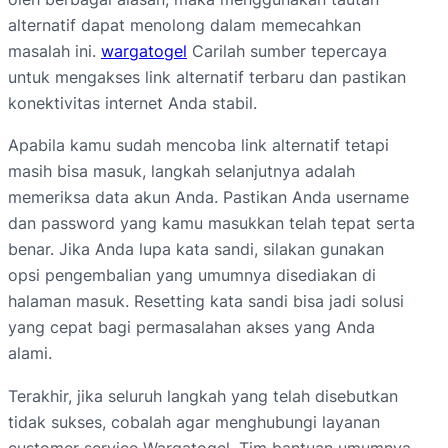
alternatif dapat menolong dalam memecahkan
masalah ini.
wargatogel
Carilah sumber tepercaya
untuk mengakses link alternatif terbaru dan pastikan
konektivitas internet Anda stabil.
Apabila kamu sudah mencoba link alternatif tetapi
masih bisa masuk, langkah selanjutnya adalah
memeriksa data akun Anda. Pastikan Anda username
dan password yang kamu masukkan telah tepat serta
benar. Jika Anda lupa kata sandi, silakan gunakan
opsi pengembalian yang umumnya disediakan di
halaman masuk. Resetting kata sandi bisa jadi solusi
yang cepat bagi permasalahan akses yang Anda
alami.
Terakhir, jika seluruh langkah yang telah disebutkan
tidak sukses, cobalah agar menghubungi layanan
customer service Wargatogel. Tim bantuan umumnya