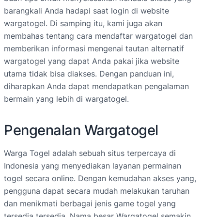
barangkali Anda hadapi saat login di website
wargatogel. Di samping itu, kami juga akan
membahas tentang cara mendaftar wargatogel dan
memberikan informasi mengenai tautan alternatif
wargatogel yang dapat Anda pakai jika website
utama tidak bisa diakses. Dengan panduan ini,
diharapkan Anda dapat mendapatkan pengalaman
bermain yang lebih di wargatogel.
Pengenalan Wargatogel
Warga Togel adalah sebuah situs terpercaya di
Indonesia yang menyediakan layanan permainan
togel secara online. Dengan kemudahan akses yang,
pengguna dapat secara mudah melakukan taruhan
dan menikmati berbagai jenis game togel yang
tersedia tersedia. Nama besar Wargatogel semakin