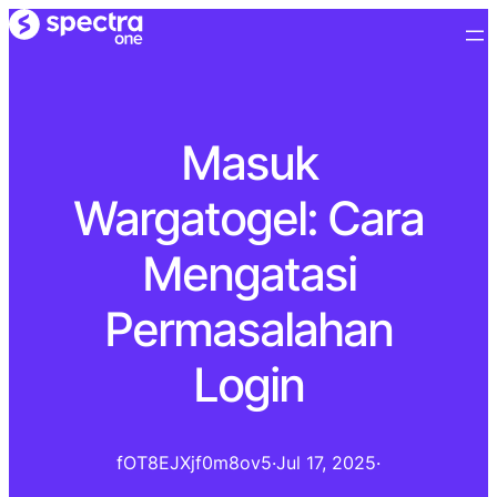
Masuk
Wargatogel: Cara
Mengatasi
Permasalahan
Login
fOT8EJXjf0m8ov5
·
Jul 17, 2025
·