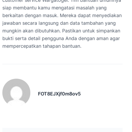
siap membantu kamu mengatasi masalah yang
berkaitan dengan masuk. Mereka dapat menyediakan
jawaban secara langsung dan data tambahan yang
mungkin akan dibutuhkan. Pastikan untuk simpankan
bukti serta detail pengguna Anda dengan aman agar
mempercepatkan tahapan bantuan.
FOT8EJXjf0m8ov5