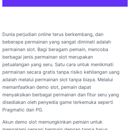
Dunia perjudian online terus berkembang, dan
beberapa permainan yang sangat diminati adalah
permainan slot. Bagi beragam pemain, mencoba
berbagai jenis permainan slot merupakan
petualangan yang seru. Satu cara untuk menikmati
permainan secara gratis tanpa risiko kehilangan uang
adalah melalui permainan slot tanpa biaya. Melalui
memanfaatkan demo slot, pemain dapat
menyaksikan berbagai permainan dan fitur seru yang
disediakan oleh penyedia game terkemuka seperti
Pragmatic dan PG.
Akun demo slot memungkinkan pemain untuk
mengalami sensasi bermain dengan tanpa harus