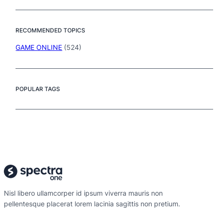
RECOMMENDED TOPICS
GAME ONLINE
(524)
POPULAR TAGS
Nisl libero ullamcorper id ipsum viverra mauris non
pellentesque placerat lorem lacinia sagittis non pretium.