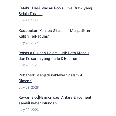
Ketahui Hasil Macau Pools: Live Draw yang
Selalu Dinanti!
July 28, 2026
Kudapoker: Kenapa Situasi ini Menjadikan
Kalian Terkagum?
July 28, 2026
Rahasia Sukses Dalam Judi: Data Macau
dan Keluaran yang Perlu Diketahui
July 26, 2026
Rubah4d: Menjadi Pahlawan dalam 4
Dimensi
July 23, 2026
Kawan Slot|Harmonisasi Antara Enjoyment
sambil Keberuntungan
July 23, 2026