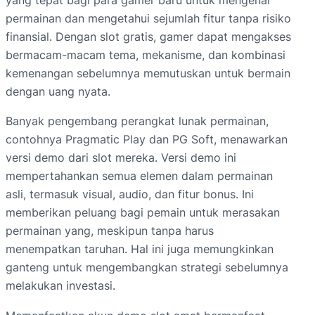
permainan dan mengetahui sejumlah fitur tanpa risiko
finansial. Dengan slot gratis, gamer dapat mengakses
bermacam-macam tema, mekanisme, dan kombinasi
kemenangan sebelumnya memutuskan untuk bermain
dengan uang nyata.
Banyak pengembang perangkat lunak permainan,
contohnya Pragmatic Play dan PG Soft, menawarkan
versi demo dari slot mereka. Versi demo ini
mempertahankan semua elemen dalam permainan
asli, termasuk visual, audio, dan fitur bonus. Ini
memberikan peluang bagi pemain untuk merasakan
permainan yang, meskipun tanpa harus
menempatkan taruhan. Hal ini juga memungkinkan
ganteng untuk mengembangkan strategi sebelumnya
melakukan investasi.