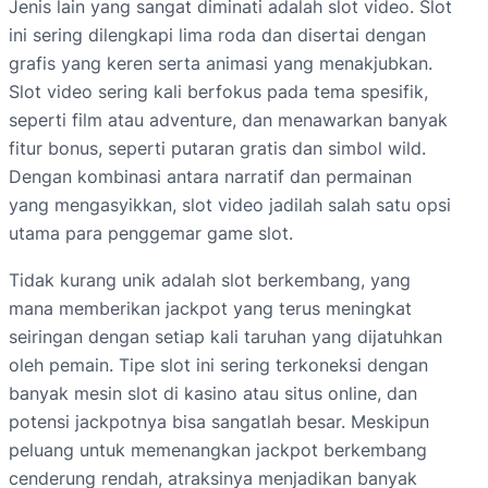
Jenis lain yang sangat diminati adalah slot video. Slot
ini sering dilengkapi lima roda dan disertai dengan
grafis yang keren serta animasi yang menakjubkan.
Slot video sering kali berfokus pada tema spesifik,
seperti film atau adventure, dan menawarkan banyak
fitur bonus, seperti putaran gratis dan simbol wild.
Dengan kombinasi antara narratif dan permainan
yang mengasyikkan, slot video jadilah salah satu opsi
utama para penggemar game slot.
Tidak kurang unik adalah slot berkembang, yang
mana memberikan jackpot yang terus meningkat
seiringan dengan setiap kali taruhan yang dijatuhkan
oleh pemain. Tipe slot ini sering terkoneksi dengan
banyak mesin slot di kasino atau situs online, dan
potensi jackpotnya bisa sangatlah besar. Meskipun
peluang untuk memenangkan jackpot berkembang
cenderung rendah, atraksinya menjadikan banyak